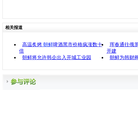
相关报道
高温炙烤
朝鲜
啤酒黑市价格疯涨数十
珲春通往俄
倍
开建
朝鲜将允许韩企出入开城工业园
朝鲜为韩财