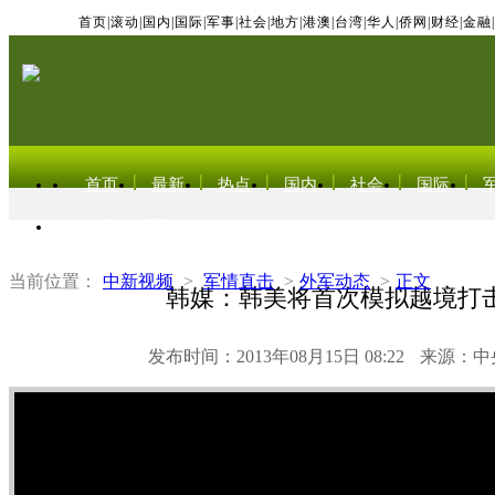
首页
|
滚动
|
国内
|
国际
|
军事
|
社会
|
地方
|
港澳
|
台湾
|
华人
|
侨网
|
财经
|
金融
|
首页
最新
热点
国内
社会
国际
东北亚电视网
当前位置：
中新视频
>
军情直击
>
外军动态
>
正文
韩媒：韩美将首次模拟越境打
发布时间：2013年08月15日 08:22
来源：中