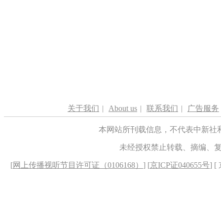
关于我们
|
About us
|
联系我们
|
广告服务
本网站所刊载信息，不代表中新社
未经授权禁止转载、摘编、
[
网上传播视听节目许可证（0106168）
] [
京ICP证040655号
] 