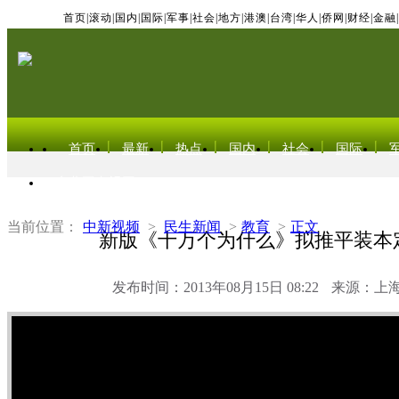
首页
|
滚动
|
国内
|
国际
|
军事
|
社会
|
地方
|
港澳
|
台湾
|
华人
|
侨网
|
财经
|
金融
|
首页
最新
热点
国内
社会
国际
东北亚电视网
当前位置：
中新视频
>
民生新闻
>
教育
>
正文
新版《十万个为什么》拟推平装本定
发布时间：2013年08月15日 08:22
来源：上