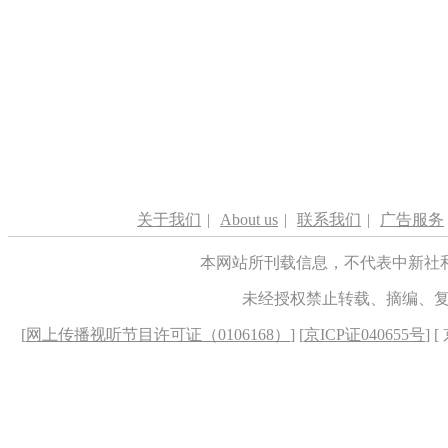
关于我们
|
About us
|
联系我们
|
广告服务
本网站所刊载信息，不代表中新社
未经授权禁止转载、摘编、
[
网上传播视听节目许可证（0106168）
] [
京ICP证040655号
] 