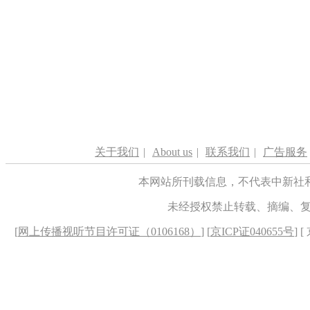
关于我们
|
About us
|
联系我们
|
广告服务
本网站所刊载信息，不代表中新社
未经授权禁止转载、摘编、
[
网上传播视听节目许可证（0106168）
] [
京ICP证040655号
] 