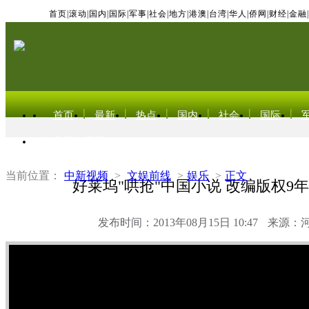
首页
|
滚动
|
国内
|
国际
|
军事
|
社会
|
地方
|
港澳
|
台湾
|
华人
|
侨网
|
财经
|
金融
|
首页
最新
热点
国内
社会
国际
东北亚电视网
当前位置：
中新视频
>
文娱前线
>
娱乐
>
正文
好莱坞"哄抢"中国小说 改编版权9年
发布时间：2013年08月15日 10:47
来源：