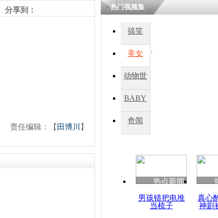
热门视频集
分享到：
四川一精神
搞笑
病发持大锤
美女
探访传承四
动物世
俗：近万民
英省亲送行
界
BABY
秀
奇闻
责任编辑：【
田博川
】
小伙骑车逆
崩溃 网上
因
热点新闻
四川兴文苗
度苗族花山
男孩错把电推
真心
当梳子
神剧