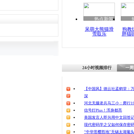
清明祭英烈
魂
热点新闻
呆萌大熊猫滑
狗教
雪取乐
胖猫
河南动物园
非洲狮
24小时视频排行
一周
【中国风】德云社孟鹤堂：万
深
河北无腿老兵马三小：爬行19
信号灯Plus！浑身都亮
美国发言人即兴用中文回答
现代密码学之父如何保存密
“中华赏樱胜地”无锡太湖鼋