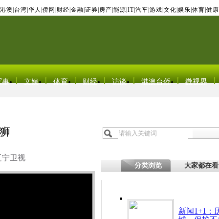
港澳
|
台湾
|
华人
|
侨网
|
财经
|
金融
|
证券
|
房产
|
能源
|
IT
|
汽车
|
游戏
|
文化
|
娱乐
|
体育
|
健康
军事
文娱
体育
财经
访谈
港澳台侨
微视界
狮
辽宁卫视
分类浏览
大家都在看
新闻1+1