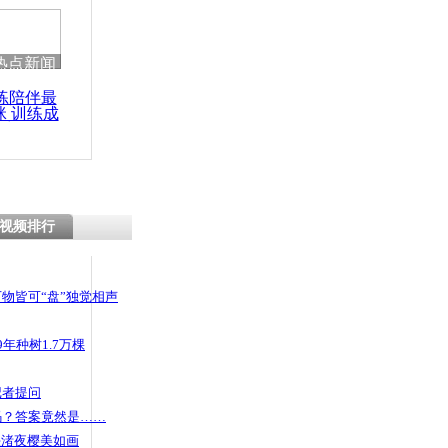
 哀思悼忠
热点新闻
练陪伴最
咪 训练成
用藏獒冒充
功瘦身
视频排行
物皆可“盘”独觉相声
年种树1.7万棵
记者提问
码？答案竟然是……
头渚夜樱美如画