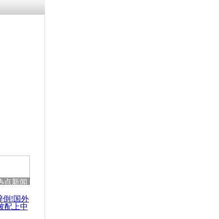
残疾男子因
砸银行
千年传统习
众为娥皇女
行被查情绪
回答崩溃原
热点新闻
乡上万人欢
节
醉倒!国外
被配上中
国民乐