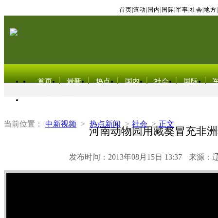
首页
|
滚动
|
国内
|
国际
|
军事
|
社会
|
地方
|
首页
最新
热点
国内
社会
国际
东北亚电视网
当前位置：
中新视频
>
热点新闻
>
社会
>
正文
河南动物园用藏獒冒充非洲
发布时间：2013年08月15日 13:37
来源：