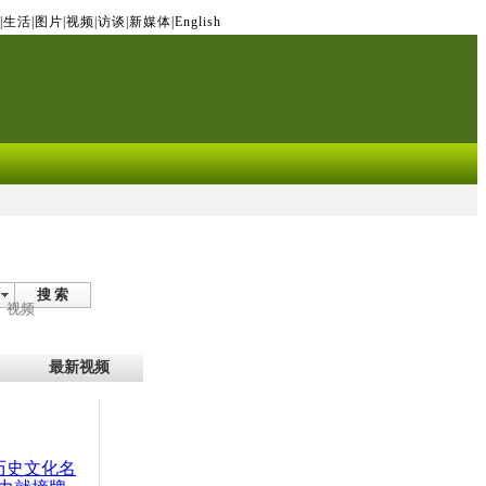
|
生活
|
图片
|
视频
|
访谈
|
新媒体
|
English
搜 索
视频
最新视频
：历史文化名