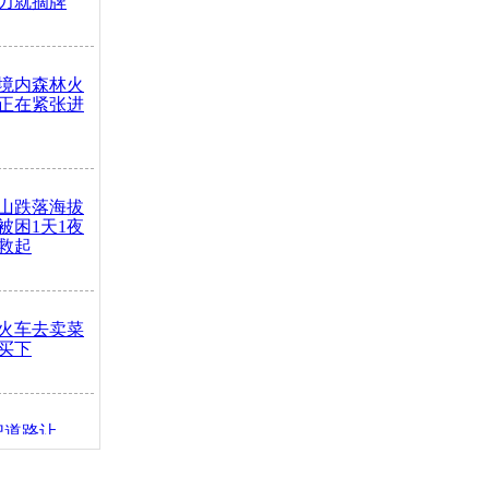
力就摘牌
境内森林火
正在紧张进
山跌落海拔
崖被困1天1夜
救起
火车去卖菜
买下
把道路让
突发疾病交