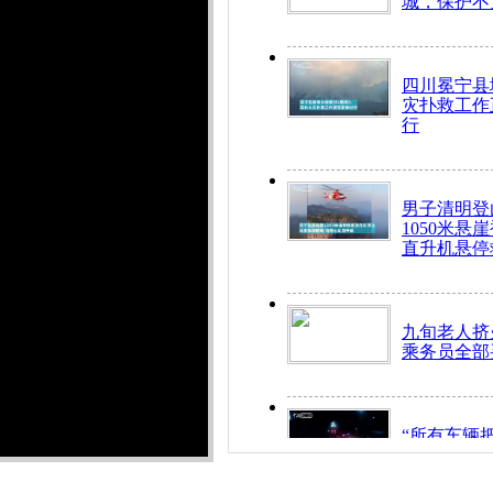
城，保护不
四川冕宁县
灾扑救工作
行
男子清明登
1050米悬
直升机悬停
九旬老人挤
乘务员全部
“所有车辆
开！”儿童
警急速救助