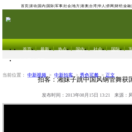
首页
|
滚动
|
国内
|
国际
|
军事
|
社会
|
地方
|
港澳
|
台湾
|
华人
|
侨网
|
财经
|
金融
|
首页
最新
热点
国内
社会
国际
东北亚电视网
当前位置：
中新视频
>
中新拍客
>
秀色可餐
>
正文
拍客：湘妹子跳中国风钢管舞获
发布时间：2013年08月15日 13:21
来源：