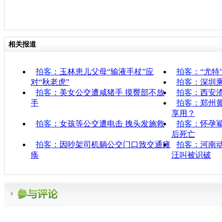
相关报道
拍客
：玉林患儿父母“输液手杖”应
拍客
：“尤特
对“秋老虎”
拍客
：深圳
拍客
：美女公交遭咸猪手 摸臀部不放
拍客
：西安渣
手
拍客
：郑州
享用？
拍客
：女孩等公交遭电击 拽头发施救
拍客
：怀孕
后死亡
拍客
：因吵架司机躺公交门口致交通瘫
拍客
：河南
痪
汪叫被识破