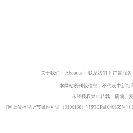
关于我们
|
About us
|
联系我们
|
广告服务
本网站所刊载信息，不代表中新社
未经授权禁止转载、摘编、
[
网上传播视听节目许可证（0106168）
] [
京ICP证040655号
] 