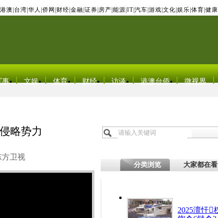
港澳
|
台湾
|
华人
|
侨网
|
财经
|
金融
|
证券
|
房产
|
能源
|
IT
|
汽车
|
游戏
|
文化
|
娱乐
|
体育
|
健康
军事
文娱
体育
财经
访谈
港澳台侨
微视界
侵略势力
东方卫视
分类浏览
大家都在看
2025澶忓