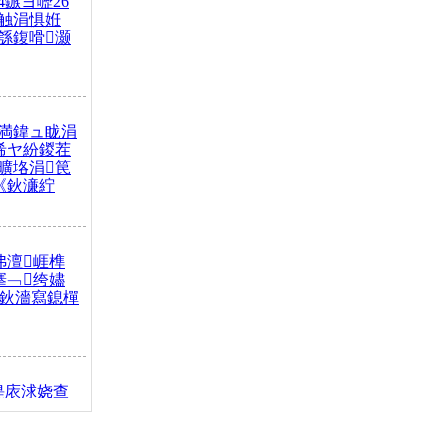
4鏃ヨ嚦26
触涓惧姙
綔鍑嗗灏
満鍏ュ眬涓
浠ヤ紛鍐茬
曠垎涓笢
《鈥濓紵
弗澶崕榫
搴﹁绔嬧
澂鈥濇寫鎴樿
缇庡浗娆查
簹涓庝腑鍥
┾€濓紝鍙嶅
解€斾笢鐩