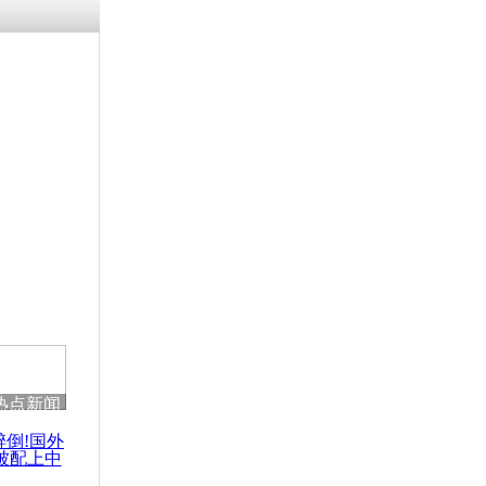
涓ㄥ浗闄呰
褰圭┖鍐涗
-10CE缁
妫€楠岋紝
浗鍏虫敞涓
贵影像资料
热点新闻
醉倒!国外
被配上中
国民乐