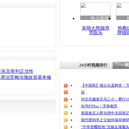
热点新闻
呆萌大熊猫滑
狗教
雪取乐
胖猫
24小时视频排行
一周
疑东京审判正当性
首席法官梅汝璈故居基本修
【中国风】德云社孟鹤堂：万
深
河北无腿老兵马三小：爬行19
信号灯Plus！浑身都亮
美国发言人即兴用中文回答
现代密码学之父如何保存密
“中华赏樱胜地”无锡太湖鼋