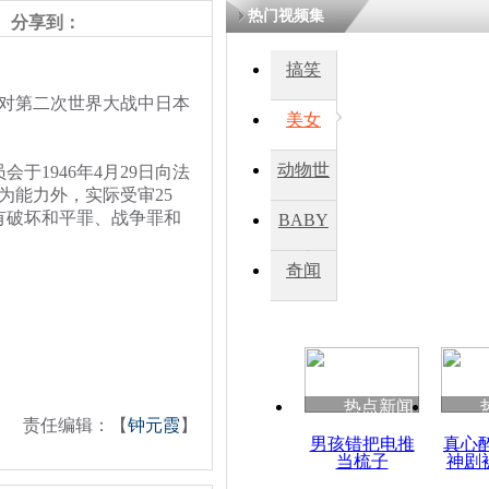
热门视频集
熷悎浣� 
分享到：
瘑灞€
搞笑
东京对第二次世界大战中日本
美女
娉板浗閫€
笂灏嗭細姝�
忓彈瀹炴垬
动物世
1946年4月29日向法
鍚稿紩澶氬
为能力外，实际受审25
ㄤ笘鐣岃
界
间犯有破坏和平罪、战争罪和
BABY
秀
奇闻
东京审判珍
热点新闻
责任编辑：【
钟元霞
】
男孩错把电推
真心
当梳子
神剧