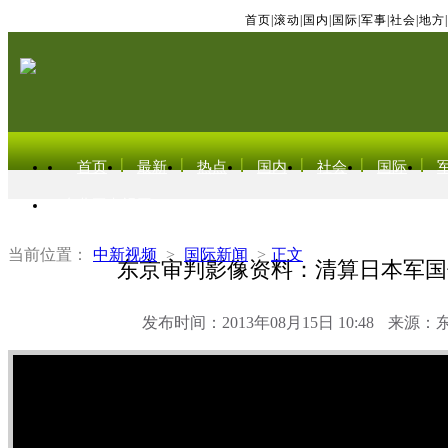
首页
|
滚动
|
国内
|
国际
|
军事
|
社会
|
地方
|
首页
最新
热点
国内
社会
国际
东北亚电视网
当前位置：
中新视频
>
国际新闻
>
正文
东京审判影像资料：清算日本军国
发布时间：2013年08月15日 10:48
来源：