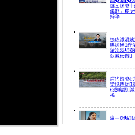
鍧�6鏈�2
鏃ュ湪澶╂
鍚勯」宸ヤ
辩华
缇庡浗涓嬪
哄摢鑸紵
獊浼氬惁寮
鈥滅伀鑽
鍔犳嬁澶ф
欒垷鑺傞
€滅唺鐚
禌
瀛﹁€咃細
€间笢鍗椾
解€滆劚閽
姪鎺ㄤ腑鍥