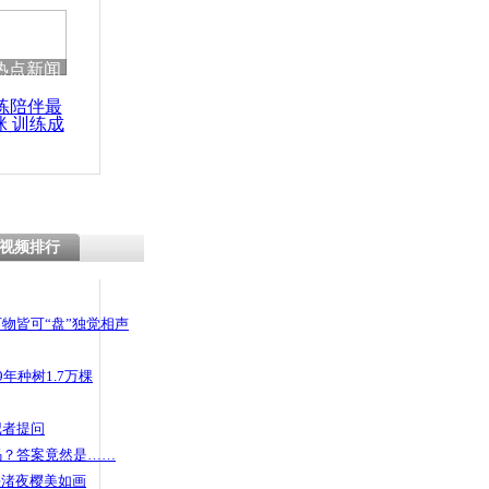
热点新闻
练陪伴最
咪 训练成
功瘦身
视频排行
物皆可“盘”独觉相声
年种树1.7万棵
记者提问
码？答案竟然是……
头渚夜樱美如画