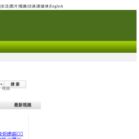
|
生活
|
图片
|
视频
|
访谈
|
新媒体
|
English
搜 索
视频
最新视频
杈炬矁鏂