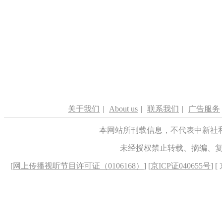
关于我们
|
About us
|
联系我们
|
广告服务
本网站所刊载信息，不代表中新社
未经授权禁止转载、摘编、
[
网上传播视听节目许可证（0106168）
] [
京ICP证040655号
] 