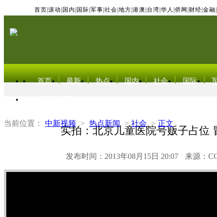
首页
|
滚动
|
国内
|
国际
|
军事
|
社会
|
地方
|
港澳
|
台湾
|
华人
|
侨网
|
财经
|
金融
|
首页
最新
热点
国内
社会
国际
东北亚电视网
当前位置：
中新视频
>
热点新闻
>
社会
>
正文
实拍：北京儿童医院号贩子占位 
发布时间：2013年08月15日 20:07
来源：C