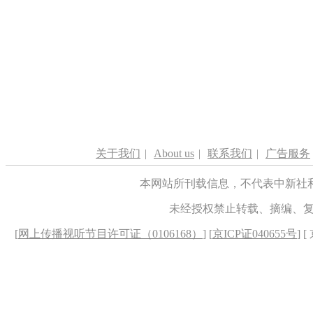
关于我们
|
About us
|
联系我们
|
广告服务
本网站所刊载信息，不代表中新社
未经授权禁止转载、摘编、
[
网上传播视听节目许可证（0106168）
] [
京ICP证040655号
] 