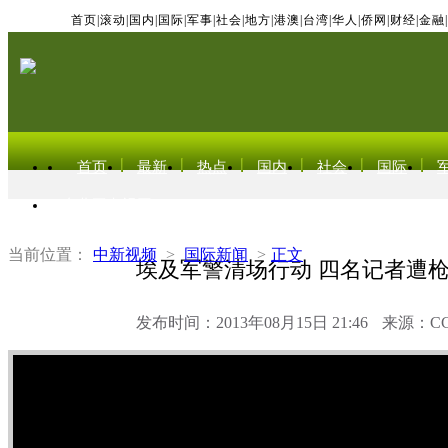
首页
|
滚动
|
国内
|
国际
|
军事
|
社会
|
地方
|
港澳
|
台湾
|
华人
|
侨网
|
财经
|
金融
|
首页
最新
热点
国内
社会
国际
东北亚电视网
当前位置：
中新视频
>
国际新闻
>
正文
埃及军警清场行动 四名记者遭
发布时间：2013年08月15日 21:46
来源：C