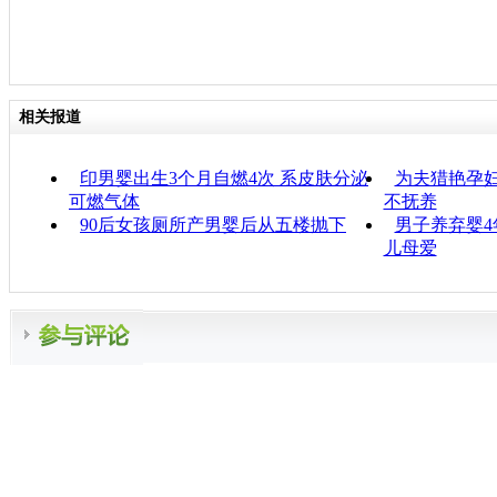
相关报道
印男婴出生3个月自燃4次 系皮肤分泌
为夫猎艳孕妇
可燃气体
不抚养
90后女孩厕所产男婴后从五楼抛下
男子养弃婴4
儿母爱