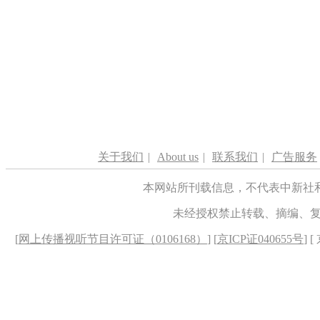
关于我们
|
About us
|
联系我们
|
广告服务
本网站所刊载信息，不代表中新社
未经授权禁止转载、摘编、
[
网上传播视听节目许可证（0106168）
] [
京ICP证040655号
] 