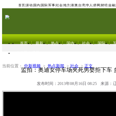
首页
|
滚动
|
国内
|
国际
|
军事
|
社会
|
地方
|
港澳
|
台湾
|
华人
|
侨网
|
财经
|
金融
|
首页
最新
热点
国内
社会
国际
东北亚电视网
当前位置：
中新视频
>
热点新闻
>
社会
>
正文
监拍：奥迪女停车场夹死男婴拒下车 
发布时间：2013年08月16日 08:25
来源：