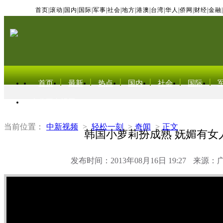
首页
|
滚动
|
国内
|
国际
|
军事
|
社会
|
地方
|
港澳
|
台湾
|
华人
|
侨网
|
财经
|
金融
|
首页
最新
热点
国内
社会
国际
东北亚电视网
当前位置：
中新视频
>
轻松一刻
>
奇闻
>
正文
韩国小萝莉扮成熟 妩媚有女
发布时间：2013年08月16日 19:27
来源：