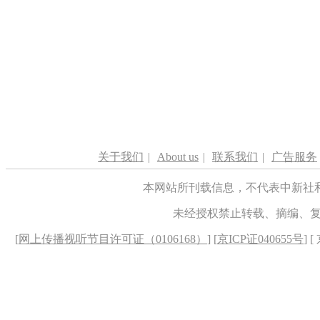
关于我们
|
About us
|
联系我们
|
广告服务
本网站所刊载信息，不代表中新社
未经授权禁止转载、摘编、
[
网上传播视听节目许可证（0106168）
] [
京ICP证040655号
] 