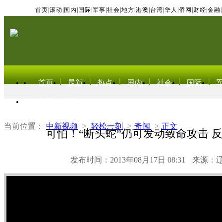
首页
|
滚动
|
国内
|
国际
|
军事
|
社会
|
地方
|
港澳
|
台湾
|
华人
|
侨网
|
财经
|
金融
|
首页
最新
热点
国内
社会
国际
东北亚电视网
当前位置：
中新视频
>
轻松一刻
>
奇闻
>
正文
可怕！“断头蛇”仍可发动致命攻击 
发布时间：2013年08月17日 08:31
来源：