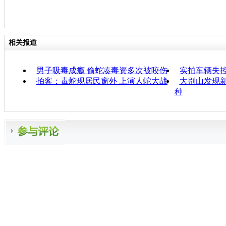
相关报道
男子吸毒成瘾 偷蛇凑毒资多次被咬伤
实拍车辆失
拍客：毒蛇现居民窗外 上演人蛇大战
大别山发现新
种