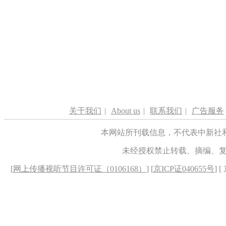
关于我们
|
About us
|
联系我们
|
广告服务
本网站所刊载信息，不代表中新社
未经授权禁止转载、摘编、
[
网上传播视听节目许可证（0106168）
] [
京ICP证040655号
] 