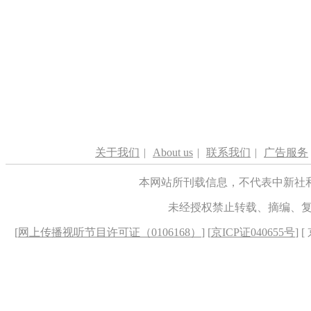
关于我们
|
About us
|
联系我们
|
广告服务
本网站所刊载信息，不代表中新社
未经授权禁止转载、摘编、
[
网上传播视听节目许可证（0106168）
] [
京ICP证040655号
] 