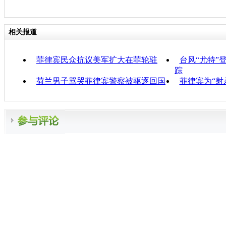
相关报道
菲律宾民众抗议美军扩大在菲轮驻
台风“尤特”
踪
荷兰男子骂哭菲律宾警察被驱逐回国
菲律宾为“射