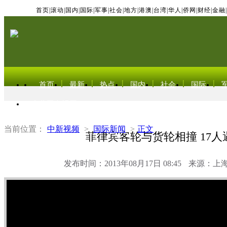
首页
|
滚动
|
国内
|
国际
|
军事
|
社会
|
地方
|
港澳
|
台湾
|
华人
|
侨网
|
财经
|
金融
|
首页
最新
热点
国内
社会
国际
东北亚电视网
当前位置：
中新视频
>
国际新闻
>
正文
菲律宾客轮与货轮相撞 17人
发布时间：2013年08月17日 08:45
来源：上