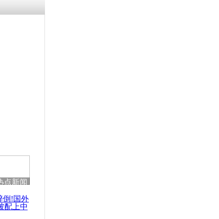
残疾男子因
砸银行
千年传统习
众为娥皇女
行被查情绪
回答崩溃原
热点新闻
乡上万人欢
节
醉倒!国外
被配上中
国民乐