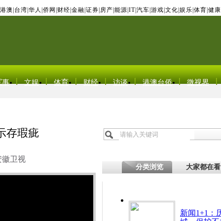
港澳
|
台湾
|
华人
|
侨网
|
财经
|
金融
|
证券
|
房产
|
能源
|
IT
|
汽车
|
游戏
|
文化
|
娱乐
|
体育
|
健康
军事
文娱
体育
财经
访谈
港澳台侨
微视界
示存瑕疵
安徽卫视
分类浏览
大家都在看
新闻1+1