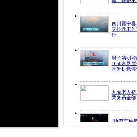
城，保护不
四川冕宁县
灾扑救工作
行
男子清明登
1050米悬
直升机悬停
九旬老人挤
乘务员全部
“所有车辆
开！”儿童
警急速救助