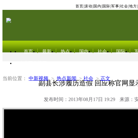
首页
|
滚动
|
国内
|
国际
|
军事
|
社会
|
地方
|
首页
最新
热点
国内
社会
国际
东北亚电视网
当前位置：
中新视频
>
热点新闻
>
社会
>
正文
副县长涉履历造假 回应称官网显
发布时间：2013年08月17日 19:29
来源：