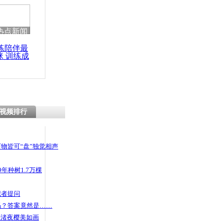
 哀思悼忠
热点新闻
练陪伴最
咪 训练成
历造假 回
功瘦身
示存瑕疵
视频排行
物皆可“盘”独觉相声
年种树1.7万棵
记者提问
码？答案竟然是……
头渚夜樱美如画