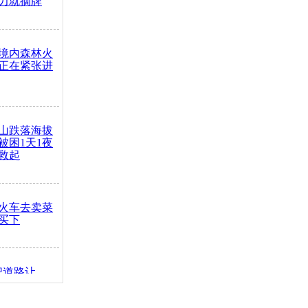
力就摘牌
境内森林火
正在紧张进
山跌落海拔
崖被困1天1夜
救起
火车去卖菜
买下
把道路让
突发疾病交