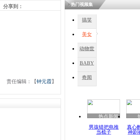
热门视频集
分享到：
四川一精神
搞笑
病发持大锤
美女
探访传承四
动物世
俗：近万民
英省亲送行
界
BABY
秀
奇闻
责任编辑：【
钟元霞
】
小伙骑车逆
崩溃 网上
因
热点新闻
四川兴文苗
度苗族花山
男孩错把电推
真心
当梳子
神剧