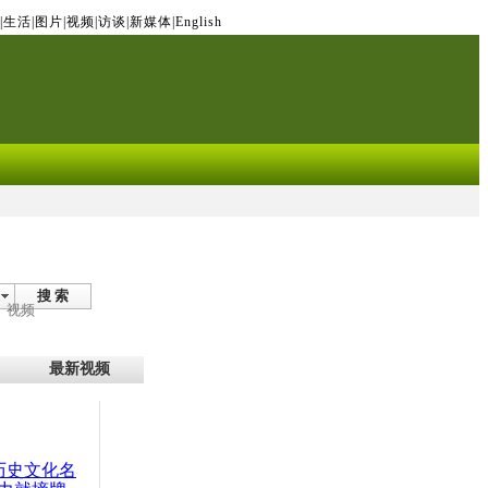
|
生活
|
图片
|
视频
|
访谈
|
新媒体
|
English
搜 索
视频
最新视频
：历史文化名