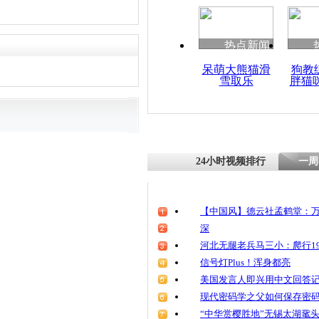
清明祭英烈
魂
热点新闻
呆萌大熊猫滑
狗教
雪取乐
胖猫
副县长涉履
应称官网显
24小时视频排行
一周
【中国风】德云社孟鹤堂：万
深
河北无腿老兵马三小：爬行19
信号灯Plus！浑身都亮
美国发言人即兴用中文回答
现代密码学之父如何保存密
“中华赏樱胜地”无锡太湖鼋