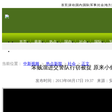
首页
|
滚动
|
国内
|
国际
|
军事
|
社会
|
地方
|
首页
最新
热点
国内
社会
国际
东北亚电视网
当前位置：
中新视频
>
热点新闻
>
社会
>
正文
笨贼溜进交警队行窃被捉 原来小
发布时间：2013年08月17日 19:37
来源：