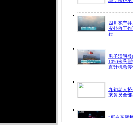
城，保护不
四川冕宁县
灾扑救工作
行
男子清明登
1050米悬
直升机悬停
九旬老人挤
乘务员全部
“所有车辆
开！”儿童
警急速救助