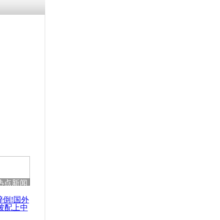
残疾男子因
砸银行
千年传统习
众为娥皇女
行被查情绪
回答崩溃原
热点新闻
乡上万人欢
节
醉倒!国外
被配上中
国民乐