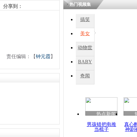
热门视频集
分享到：
四川一精神
搞笑
病发持大锤
美女
探访传承四
动物世
俗：近万民
责任编辑：【
钟元霞
】
英省亲送行
界
BABY
秀
奇闻
小伙骑车逆
崩溃 网上
因
热点新闻
四川兴文苗
度苗族花山
男孩错把电推
真心
当梳子
神剧