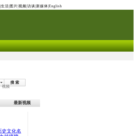
|
生活
|
图片
|
视频
|
访谈
|
新媒体
|
English
搜 索
视频
最新视频
：历史文化名