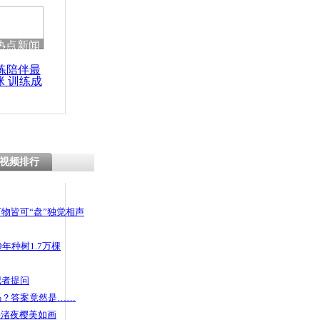
 哀思悼忠
热点新闻
练陪伴最
咪 训练成
警队行窃被
功瘦身
偷不识字
视频排行
物皆可“盘”独觉相声
年种树1.7万棵
记者提问
码？答案竟然是……
头渚夜樱美如画