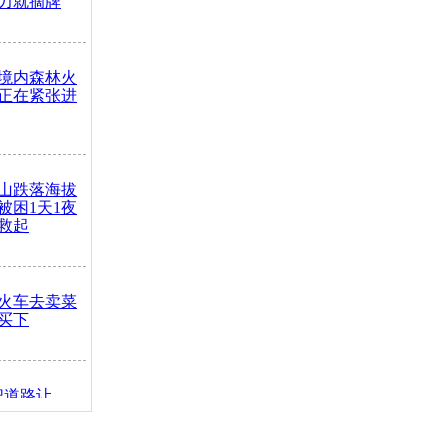
力就摘牌
境内森林火
正在紧张进
山跌落海拔
崖被困1天1夜
救起
火车去卖菜
买下
把道路让
突发疾病交