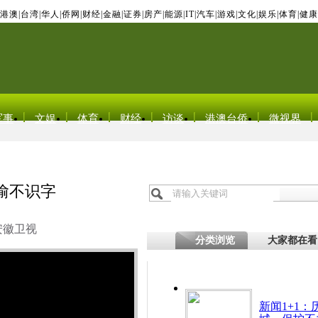
港澳
|
台湾
|
华人
|
侨网
|
财经
|
金融
|
证券
|
房产
|
能源
|
IT
|
汽车
|
游戏
|
文化
|
娱乐
|
体育
|
健康
军事
文娱
体育
财经
访谈
港澳台侨
微视界
偷不识字
安徽卫视
分类浏览
大家都在看
新闻1+1