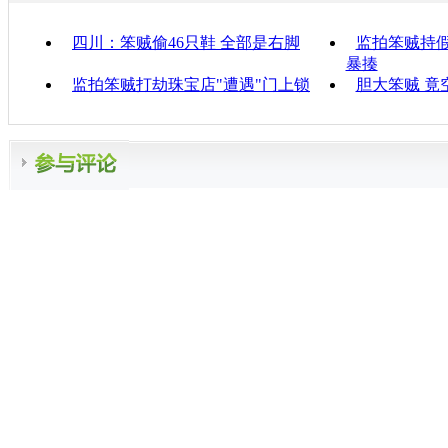
四川：笨贼偷46只鞋 全部是右脚
监拍笨贼持
暴揍
监拍笨贼打劫珠宝店"遭遇"门上锁
胆大笨贼 竟