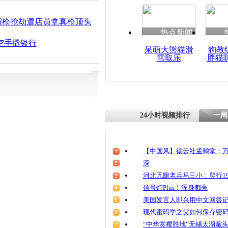
清明祭英烈
魂
假枪抢劫遭店员拿真枪顶头
热点新闻
空手撬银行
呆萌大熊猫滑
狗教
雪取乐
胖猫
笨贼溜进交
捉 原来小
24小时视频排行
一周
【中国风】德云社孟鹤堂：万
深
河北无腿老兵马三小：爬行19
信号灯Plus！浑身都亮
美国发言人即兴用中文回答
现代密码学之父如何保存密
“中华赏樱胜地”无锡太湖鼋