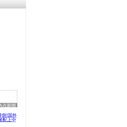
残疾男子因
砸银行
千年传统习
众为娥皇女
行被查情绪
回答崩溃原
热点新闻
乡上万人欢
节
醉倒!国外
被配上中
国民乐