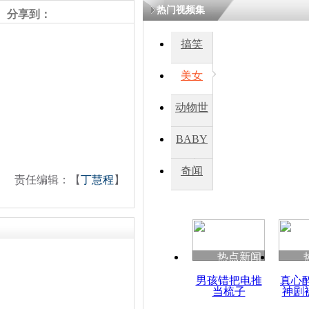
热门视频集
分享到：
四川一精神
搞笑
病发持大锤
美女
探访传承四
动物世
俗：近万民
英省亲送行
界
BABY
秀
奇闻
责任编辑：【
丁慧程
】
小伙骑车逆
崩溃 网上
因
热点新闻
四川兴文苗
度苗族花山
男孩错把电推
真心
当梳子
神剧