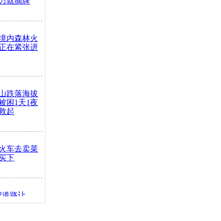
力就摘牌
境内森林火
正在紧张进
山跌落海拔
崖被困1天1夜
救起
火车去卖菜
买下
把道路让
突发疾病交