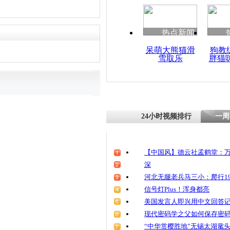
清明祭英烈
魂
热点新闻
呆萌大熊猫滑
狗教
雪取乐
胖猫
民警酒后重
婴 仅被关禁
24小时视频排行
一周
【中国风】德云社孟鹤堂：万
深
河北无腿老兵马三小：爬行19
信号灯Plus！浑身都亮
美国发言人即兴用中文回答
现代密码学之父如何保存密
“中华赏樱胜地”无锡太湖鼋