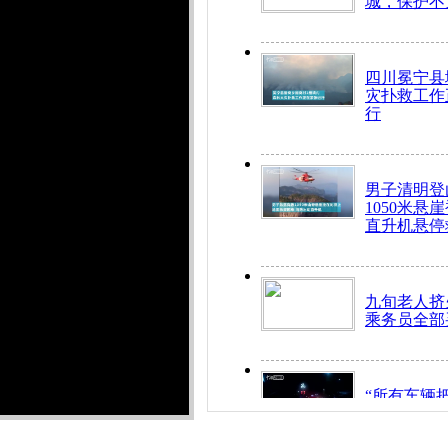
城，保护不
四川冕宁县
灾扑救工作
行
男子清明登
1050米悬
直升机悬停
九旬老人挤
乘务员全部
“所有车辆
开！”儿童
警急速救助