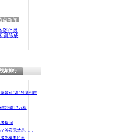
 哀思悼忠
热点新闻
练陪伴最
咪 训练成
摔7月大女
功瘦身
闭15天
视频排行
物皆可“盘”独觉相声
年种树1.7万棵
记者提问
码？答案竟然是……
头渚夜樱美如画