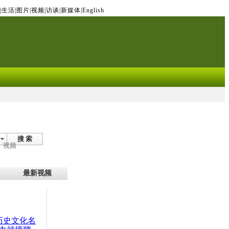
|
生活
|
图片
|
视频
|
访谈
|
新媒体
|
English
搜 索
视频
最新视频
：历史文化名