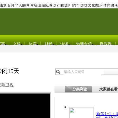
港澳
|
台湾
|
华人
|
侨网
|
财经
|
金融
|
证券
|
房产
|
能源
|
IT
|
汽车
|
游戏
|
文化
|
娱乐
|
体育
|
健康
军事
文娱
体育
财经
访谈
港澳台侨
微视界
闭15天
安徽卫视
分类浏览
大家都在看
新闻1+1