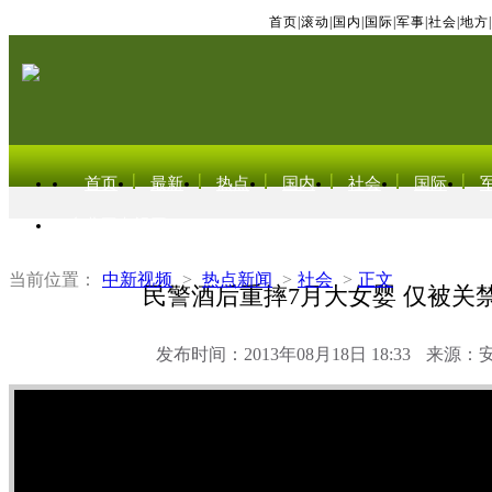
首页
|
滚动
|
国内
|
国际
|
军事
|
社会
|
地方
|
首页
最新
热点
国内
社会
国际
东北亚电视网
当前位置：
中新视频
>
热点新闻
>
社会
>
正文
民警酒后重摔7月大女婴 仅被关禁
发布时间：2013年08月18日 18:33
来源：