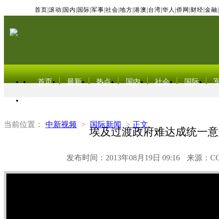
首页
|
滚动
|
国内
|
国际
|
军事
|
社会
|
地方
|
港澳
|
台湾
|
华人
|
侨网
|
财经
|
金融
|
首页
最新
热点
国内
社会
国际
东北亚电视网
当前位置：
中新视频
>
国际新闻
>
正文
埃及过渡政府难达成统一意
发布时间：2013年08月19日 09:16
来源：C