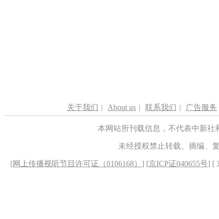
关于我们
|
About us
|
联系我们
|
广告服务
本网站所刊载信息，不代表中新社
未经授权禁止转载、摘编、
[
网上传播视听节目许可证（0106168）
] [
京ICP证040655号
] 