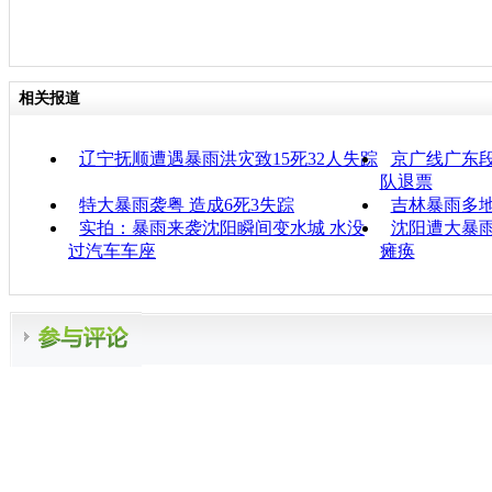
相关报道
辽宁抚顺遭遇暴雨洪灾致15死32人失踪
京广线广东段
队退票
特大暴雨袭粤 造成6死3失踪
吉林暴雨多地
实拍：暴雨来袭沈阳瞬间变水城 水没
沈阳遭大暴雨
过汽车车座
瘫痪