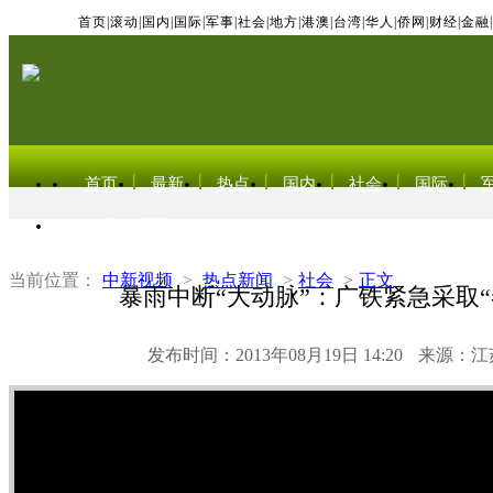
首页
|
滚动
|
国内
|
国际
|
军事
|
社会
|
地方
|
港澳
|
台湾
|
华人
|
侨网
|
财经
|
金融
|
首页
最新
热点
国内
社会
国际
东北亚电视网
当前位置：
中新视频
>
热点新闻
>
社会
>
正文
暴雨中断“大动脉”：广铁紧急采取“
发布时间：2013年08月19日 14:20
来源：江