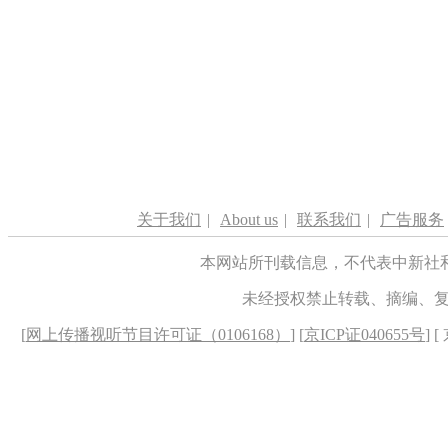
关于我们
|
About us
|
联系我们
|
广告服务
本网站所刊载信息，不代表中新社
未经授权禁止转载、摘编、
[
网上传播视听节目许可证（0106168）
] [
京ICP证040655号
] 