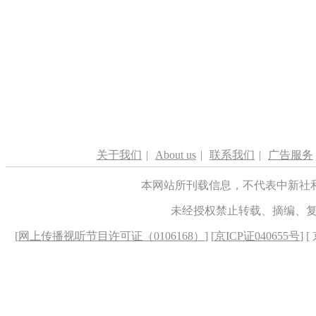
关于我们
|
About us
|
联系我们
|
广告服务
本网站所刊载信息，不代表中新社
未经授权禁止转载、摘编、
[
网上传播视听节目许可证（0106168）
] [
京ICP证040655号
] 