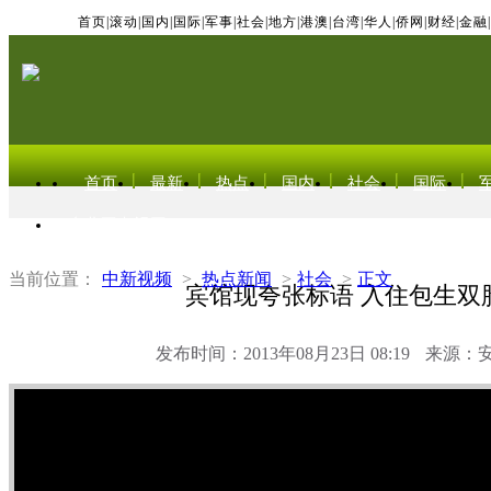
首页
|
滚动
|
国内
|
国际
|
军事
|
社会
|
地方
|
港澳
|
台湾
|
华人
|
侨网
|
财经
|
金融
|
首页
最新
热点
国内
社会
国际
东北亚电视网
当前位置：
中新视频
>
热点新闻
>
社会
>
正文
宾馆现夸张标语 入住包生双
发布时间：2013年08月23日 08:19
来源：