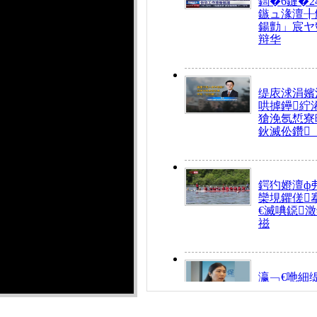
鍧�6鏈�2
鏃ュ湪澶╂
鍚勯」宸ヤ
辩华
缇庡浗涓嬪
哄摢鑸紵
獊浼氬惁寮
鈥滅伀鑽
鍔犳嬁澶ф
欒垷鑺傞
€滅唺鐚
禌
瀛﹁€咃細
€间笢鍗椾
解€滆劚閽
姪鎺ㄤ腑鍥