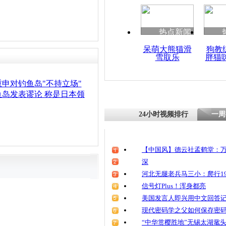
热点新闻
呆萌大熊猫滑
狗教
雪取乐
胖猫
申对钓鱼岛"不持立场"
岛发表谬论 称是日本领
24小时视频排行
一周
【中国风】德云社孟鹤堂：万
深
河北无腿老兵马三小：爬行19
信号灯Plus！浑身都亮
美国发言人即兴用中文回答
现代密码学之父如何保存密
“中华赏樱胜地”无锡太湖鼋