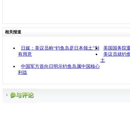
相关报道
日媒：美议员称“钓鱼岛是日本领土”别
美国国务院重
有用意
美议员就钓鱼
土
中国军方首向日明示钓鱼岛属中国核心
利益