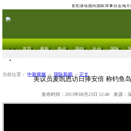
首页
|
滚动
|
国内
|
国际
|
军事
|
社会
|
地方
|
首页
最新
热点
国内
社会
国际
东北亚电视网
当前位置：
中新视频
>
国际新闻
>
正文
美议员麦凯恩访日捧安倍 称钓鱼
发布时间：2013年08月23日 12:48
来源：