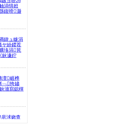
4鏃ヨ嚦26
触涓惧姙
綔鍑嗗灏
満鍏ュ眬涓
浠ヤ紛鍐茬
曠垎涓笢
《鈥濓紵
弗澶崕榫
搴﹁绔嬧
澂鈥濇寫鎴樿
缇庡浗娆查
簹涓庝腑鍥
┾€濓紝鍙嶅
解€斾笢鐩