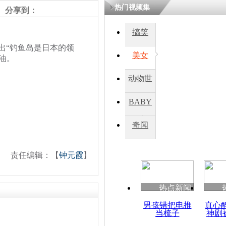
热门视频集
熷悎浣� 
分享到：
瘑灞€
搞笑
“钓鱼岛是日本的领
美女
娉板浗閫€
油。
笂灏嗭細姝�
忓彈瀹炴垬
动物世
鍚稿紩澶氬
ㄤ笘鐣岃
界
BABY
秀
奇闻
美议员麦凯
岛是日本领
责任编辑：【
钟元霞
】
热点新闻
男孩错把电推
真心
当梳子
神剧