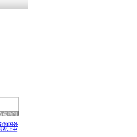
涓ㄥ浗闄呰
褰圭┖鍐涗
-10CE缁
妫€楠岋紝
浗鍏虫敞涓
恩称“钓鱼
土”
热点新闻
醉倒!国外
被配上中
国民乐