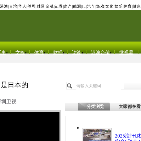
港澳
|
台湾
|
华人
|
侨网
|
财经
|
金融
|
证券
|
房产
|
能源
|
IT
|
汽车
|
游戏
|
文化
|
娱乐
|
体育
|
健康
军事
文娱
体育
财经
访谈
港澳台侨
微视界
岛是日本的
深圳卫视
分类浏览
大家都在看
2025澶忓