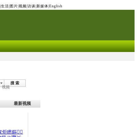
|
生活
|
图片
|
视频
|
访谈
|
新媒体
|
English
搜 索
视频
最新视频
杈炬矁鏂