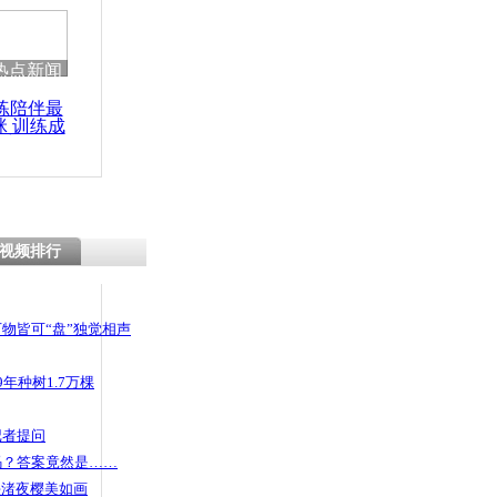
热点新闻
练陪伴最
咪 训练成
功瘦身
视频排行
物皆可“盘”独觉相声
年种树1.7万棵
记者提问
码？答案竟然是……
头渚夜樱美如画