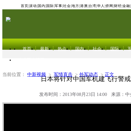
首页
|
滚动
|
国内
|
国际
|
军事
|
社会
|
地方
|
港澳
|
台湾
|
华人
|
侨网
|
财经
|
金融
|
首页
最新
热点
国内
社会
国际
东北亚电视网
当前位置：
中新视频
>
军情直击
>
外军动态
>
正文
日本将针对中国军机建飞行警戒
发布时间：2013年08月23日 14:00
来源：中