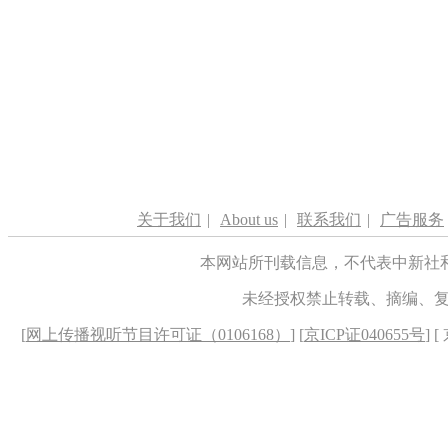
关于我们
|
About us
|
联系我们
|
广告服务
本网站所刊载信息，不代表中新社
未经授权禁止转载、摘编、
[
网上传播视听节目许可证（0106168）
] [
京ICP证040655号
] 