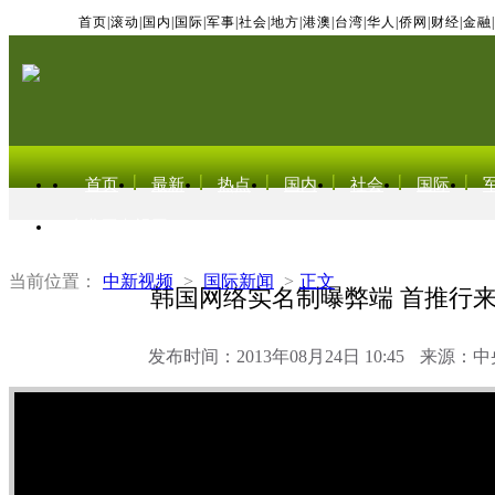
首页
|
滚动
|
国内
|
国际
|
军事
|
社会
|
地方
|
港澳
|
台湾
|
华人
|
侨网
|
财经
|
金融
|
首页
最新
热点
国内
社会
国际
东北亚电视网
当前位置：
中新视频
>
国际新闻
>
正文
韩国网络实名制曝弊端 首推行
发布时间：2013年08月24日 10:45
来源：中