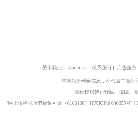
关于我们
|
About us
|
联系我们
|
广告服务
本网站所刊载信息，不代表中新社
未经授权禁止转载、摘编、
[
网上传播视听节目许可证（0106168）
] [
京ICP证040655号
] 