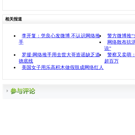
相关报道
李开复：凭良心发微博 不认识网络推
警方微博推“
手
网络散布抗
说”
罗援:网络推手用去世大哥造谣缺乏道
警察又卖萌
德底线
超百万
美国女子用乐高积木做假肢成网络红人