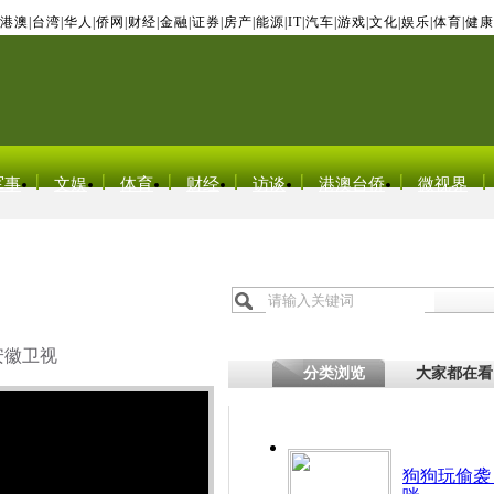
港澳
|
台湾
|
华人
|
侨网
|
财经
|
金融
|
证券
|
房产
|
能源
|
IT
|
汽车
|
游戏
|
文化
|
娱乐
|
体育
|
健康
军事
文娱
体育
财经
访谈
港澳台侨
微视界
安徽卫视
分类浏览
大家都在看
狗狗玩偷袭