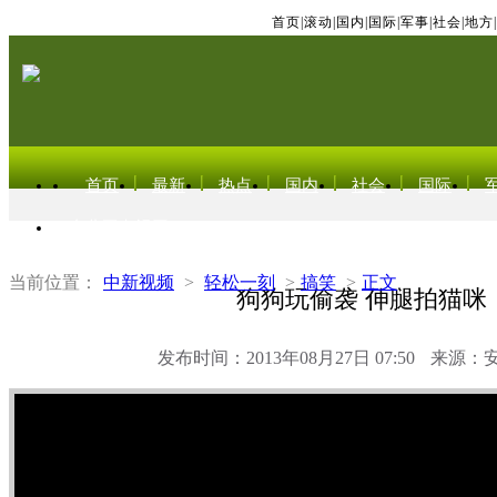
首页
|
滚动
|
国内
|
国际
|
军事
|
社会
|
地方
|
首页
最新
热点
国内
社会
国际
东北亚电视网
当前位置：
中新视频
>
轻松一刻
>
搞笑
>
正文
狗狗玩偷袭 伸腿拍猫咪
发布时间：2013年08月27日 07:50
来源：