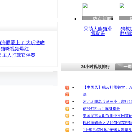
热点新闻
呆萌大熊猫滑
狗教
雪取乐
胖猫
海豚爱上了 大玩激吻
的猫咪视频爆红
 主人打鼓它伴奏
24小时视频排行
一周
【中国风】德云社孟鹤堂：万
深
河北无腿老兵马三小：爬行19
信号灯Plus！浑身都亮
美国发言人即兴用中文回答
现代密码学之父如何保存密
“中华赏樱胜地”无锡太湖鼋