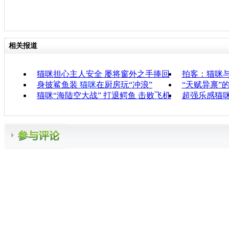
相关报道
猫咪担心主人安全 屡将窗外之手捧回
拍客：猫咪与
身披鲨鱼装
猫咪
在厨房玩“冲浪”
“天赋异禀”
猫咪“海陆空大战” 打退鳄鱼 击败飞机
超强乐感猫咪