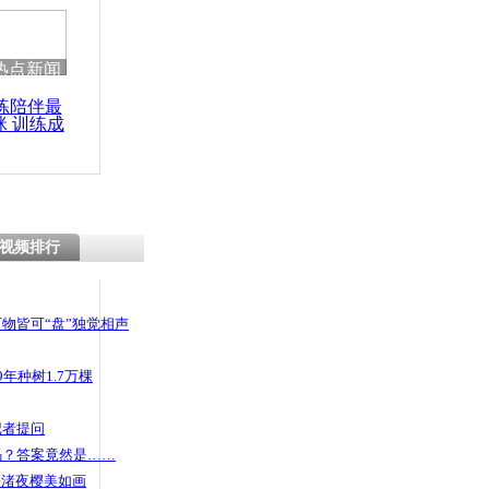
热点新闻
练陪伴最
咪 训练成
功瘦身
视频排行
物皆可“盘”独觉相声
年种树1.7万棵
记者提问
码？答案竟然是……
头渚夜樱美如画