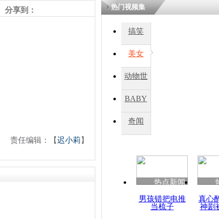
热门视频集
分享到：
搞笑
美女
动物世
界
BABY
秀
奇闻
责任编辑：【
迟小莉
】
热点新闻
男孩错把电推
真心
当梳子
神剧