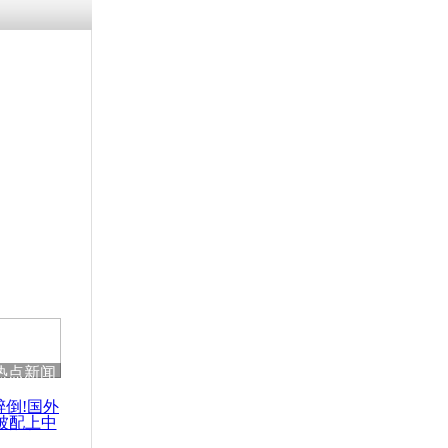
热点新闻
醉倒!国外
被配上中
国民乐