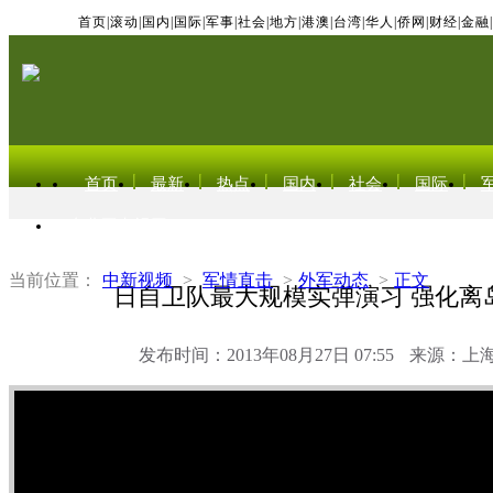
首页
|
滚动
|
国内
|
国际
|
军事
|
社会
|
地方
|
港澳
|
台湾
|
华人
|
侨网
|
财经
|
金融
|
首页
最新
热点
国内
社会
国际
东北亚电视网
当前位置：
中新视频
>
军情直击
>
外军动态
>
正文
日自卫队最大规模实弹演习 强化离
发布时间：2013年08月27日 07:55
来源：上