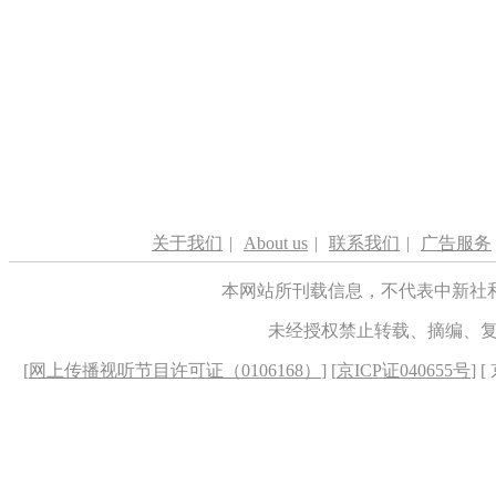
关于我们
|
About us
|
联系我们
|
广告服务
本网站所刊载信息，不代表中新社
未经授权禁止转载、摘编、
[
网上传播视听节目许可证（0106168）
] [
京ICP证040655号
] 