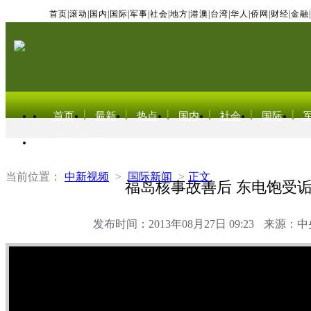
首页
|
滚动
|
国内
|
国际
|
军事
|
社会
|
地方
|
港澳
|
台湾
|
华人
|
侨网
|
财经
|
金融
|
首页
最新
热点
国内
社会
国际
东北亚电视网
当前位置：
中新视频
>
国际新闻
>
正文
福岛核事故善后 东电饱受
发布时间：2013年08月27日 09:23
来源：中