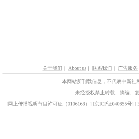
关于我们
|
About us
|
联系我们
|
广告服务
本网站所刊载信息，不代表中新社
未经授权禁止转载、摘编、
[
网上传播视听节目许可证（0106168）
] [
京ICP证040655号
] 