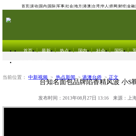
首页
|
滚动
|
国内
|
国际
|
军事
|
社会
|
地方
|
港澳
|
台湾
|
华人
|
侨网
|
财经
|
金融
|
首页
最新
热点
国内
社会
国际
东北亚电视网
当前位置：
中新视频
>
热点新闻
>
港澳台侨
>
正文
台知名面包品牌陷香精风波 小S
发布时间：2013年08月27日 13:16
来源：上