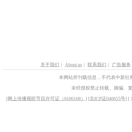
关于我们
|
About us
|
联系我们
|
广告服务
本网站所刊载信息，不代表中新社
未经授权禁止转载、摘编、
[
网上传播视听节目许可证（0106168）
] [
京ICP证040655号
] 