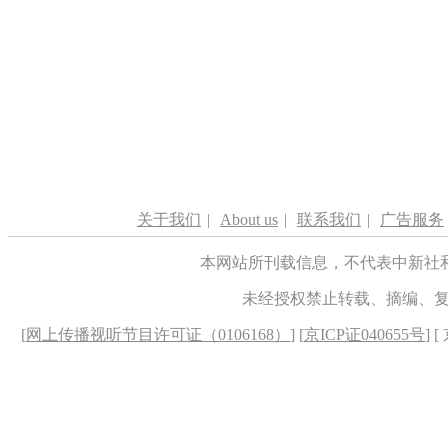
关于我们
|
About us
|
联系我们
|
广告服务
本网站所刊载信息，不代表中新社
未经授权禁止转载、摘编、
[
网上传播视听节目许可证（0106168）
] [
京ICP证040655号
] 