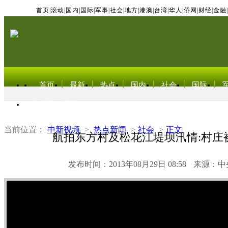
首页
|
滚动
|
国内
|
国际
|
军事
|
社会
|
地方
|
港澳
|
台湾
|
华人
|
侨网
|
财经
|
金融
|
首页
最新
热点
国内
社会
国际
东北亚电视网
当前位置：
中新视频
>
热点新闻
>
社会
>
正文
航拍东方村及松花江堤坝汛情:村庄
发布时间：2013年08月29日 08:58
来源：中