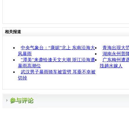
相关报道
中央气象台：“康妮”北上 东南沿海大
青海出现大
风暴雨
湖南永州普降
"潭美"来袭恰逢天文大潮 浙江沿海遭
广东梅州遭遇
暴雨高潮位
筏趟水嫁人
武汉男子暴雨骑车被雷劈 耳垂不幸被
切掉