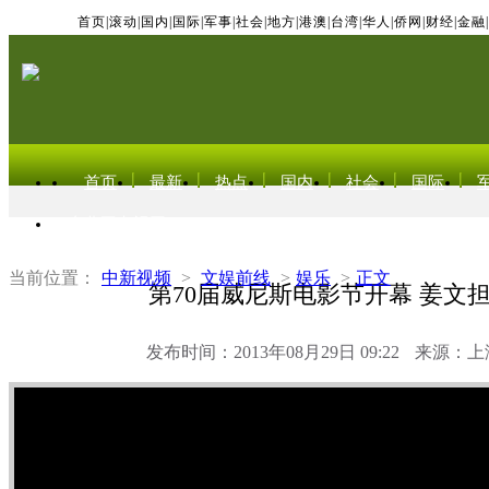
首页
|
滚动
|
国内
|
国际
|
军事
|
社会
|
地方
|
港澳
|
台湾
|
华人
|
侨网
|
财经
|
金融
|
首页
最新
热点
国内
社会
国际
东北亚电视网
当前位置：
中新视频
>
文娱前线
>
娱乐
>
正文
第70届威尼斯电影节开幕 姜文
发布时间：2013年08月29日 09:22
来源：上