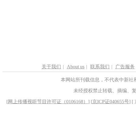
关于我们
|
About us
|
联系我们
|
广告服务
本网站所刊载信息，不代表中新社
未经授权禁止转载、摘编、
[
网上传播视听节目许可证（0106168）
] [
京ICP证040655号
] 