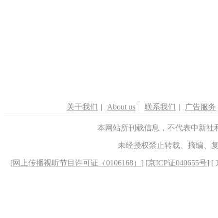
关于我们
|
About us
|
联系我们
|
广告服务
本网站所刊载信息，不代表中新社
未经授权禁止转载、摘编、
[
网上传播视听节目许可证（0106168）
] [
京ICP证040655号
] 