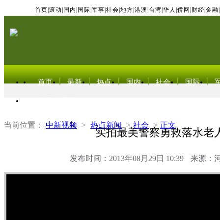
首页
|
滚动
|
国内
|
国际
|
军事
|
社会
|
地方
|
港澳
|
台湾
|
华人
|
侨网
|
财经
|
金融
|
首页
最新
热点
国内
社会
国际
东北亚电视网
当前位置：
中新视频
>
热点新闻
>
社会
>
正文
实拍最美警察勇救落水老
发布时间：2013年08月29日 10:39
来源：