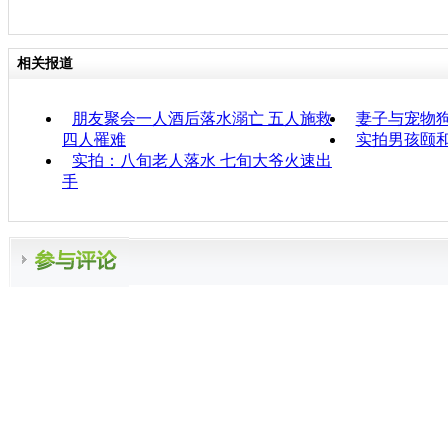
相关报道
朋友聚会一人酒后落水溺亡 五人施救
妻子与宠物狗
四人罹难
实拍男孩颐
实拍：八旬老人落水 七旬大爷火速出
手