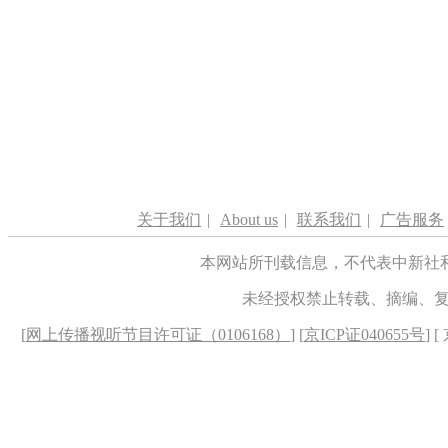
关于我们
|
About us
|
联系我们
|
广告服务
本网站所刊载信息，不代表中新社
未经授权禁止转载、摘编、
[
网上传播视听节目许可证（0106168）
] [
京ICP证040655号
] 