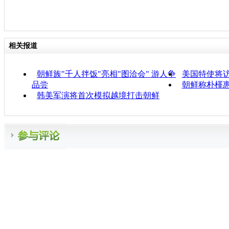
相关报道
朝鲜族"千人拌饭"亮相"图洽会" 游人争
美国特使将
品尝
朝鲜称朴槿惠
韩美军演将首次模拟越境打击朝鲜