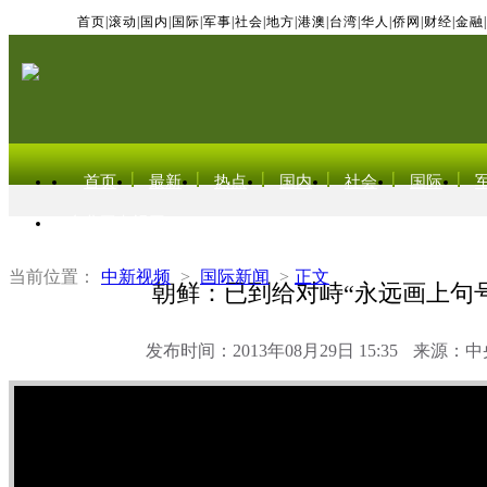
首页
|
滚动
|
国内
|
国际
|
军事
|
社会
|
地方
|
港澳
|
台湾
|
华人
|
侨网
|
财经
|
金融
|
首页
最新
热点
国内
社会
国际
东北亚电视网
当前位置：
中新视频
>
国际新闻
>
正文
朝鲜：已到给对峙“永远画上句
发布时间：2013年08月29日 15:35
来源：中