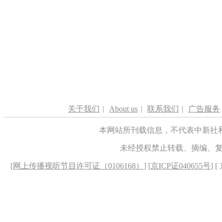
关于我们
|
About us
|
联系我们
|
广告服务
本网站所刊载信息，不代表中新社
未经授权禁止转载、摘编、
[
网上传播视听节目许可证（0106168）
] [
京ICP证040655号
] 