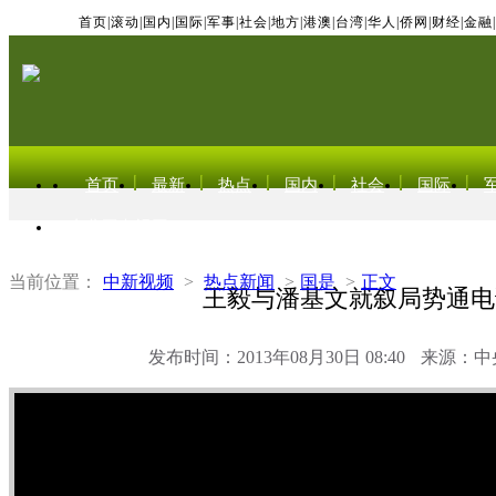
首页
|
滚动
|
国内
|
国际
|
军事
|
社会
|
地方
|
港澳
|
台湾
|
华人
|
侨网
|
财经
|
金融
|
首页
最新
热点
国内
社会
国际
东北亚电视网
当前位置：
中新视频
>
热点新闻
>
国是
>
正文
王毅与潘基文就叙局势通电
发布时间：2013年08月30日 08:40
来源：中