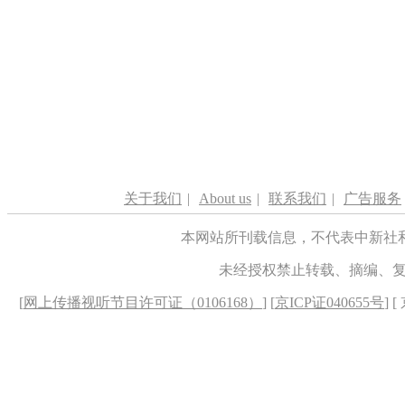
关于我们
|
About us
|
联系我们
|
广告服务
本网站所刊载信息，不代表中新社
未经授权禁止转载、摘编、
[
网上传播视听节目许可证（0106168）
] [
京ICP证040655号
] 