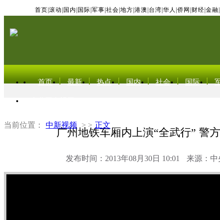
首页
|
滚动
|
国内
|
国际
|
军事
|
社会
|
地方
|
港澳
|
台湾
|
华人
|
侨网
|
财经
|
金融
|
首页
最新
热点
国内
社会
国际
东北亚电视网
当前位置：
中新视频
> >
正文
广州地铁车厢内上演“全武行” 警
发布时间：2013年08月30日 10:01
来源：中