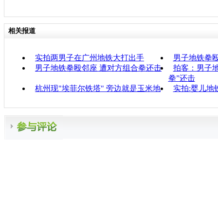
相关报道
实拍两男子在广州地铁大打出手
男子地铁拳
男子地铁拳殴邻座 遭对方组合拳还击
拍客：男子
拳”还击
杭州现"埃菲尔铁塔" 旁边就是玉米地
实拍:婴儿地