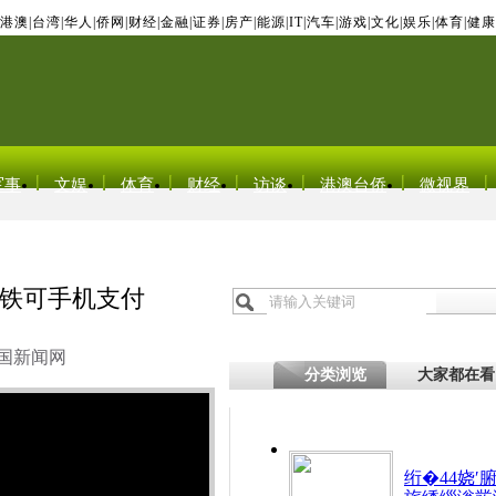
港澳
|
台湾
|
华人
|
侨网
|
财经
|
金融
|
证券
|
房产
|
能源
|
IT
|
汽车
|
游戏
|
文化
|
娱乐
|
体育
|
健康
军事
文娱
体育
财经
访谈
港澳台侨
微视界
铁可手机支付
国新闻网
分类浏览
大家都在看
绗�44娆′