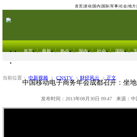
首页
|
滚动
|
国内
|
国际
|
军事
|
社会
|
地方
|
首页
最新
热点
国内
社会
国际
东北亚电视网
当前位置：
中新视频
>
CNSTV
>
财经风云
>
正文
中国移动电子商务年会成都召开：坐地
发布时间：2013年08月30日 09:47
来源：中