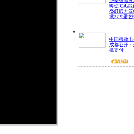
旂綉缁滃彂
粺璁℃姤鍛
戞皯鍛ㄤ笂
揪27.9灏忔
中国移动电
成都召开：
机支付