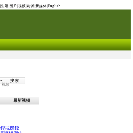
|
生活
|
图片
|
视频
|
访谈
|
新媒体
|
English
搜 索
视频
最新视频
腑鍥戒簰鑱