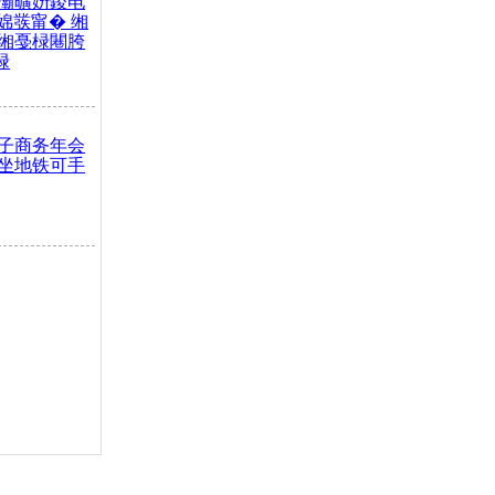
灞曠姸鍐电
婂彂甯� 缃
缃戞椂闀胯
椂
子商务年会
坐地铁可手