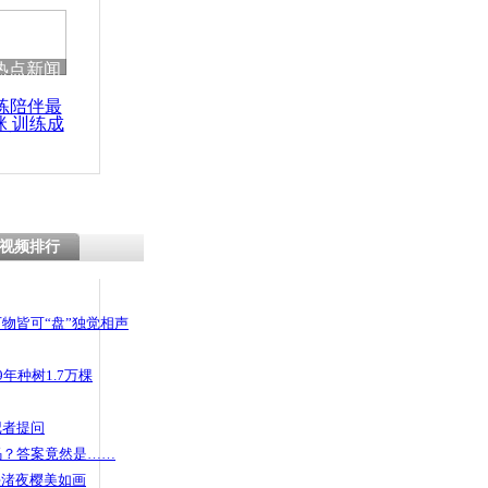
热点新闻
练陪伴最
咪 训练成
功瘦身
视频排行
物皆可“盘”独觉相声
年种树1.7万棵
记者提问
码？答案竟然是……
头渚夜樱美如画