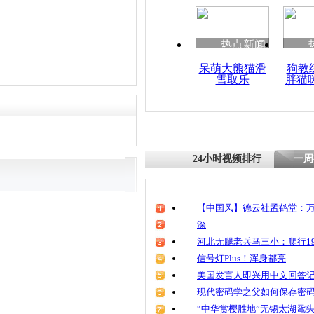
热点新闻
呆萌大熊猫滑
狗教
雪取乐
胖猫
24小时视频排行
一周
【中国风】德云社孟鹤堂：万
深
河北无腿老兵马三小：爬行19
信号灯Plus！浑身都亮
美国发言人即兴用中文回答
现代密码学之父如何保存密
“中华赏樱胜地”无锡太湖鼋