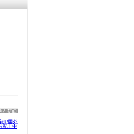
热点新闻
醉倒!国外
被配上中
国民乐