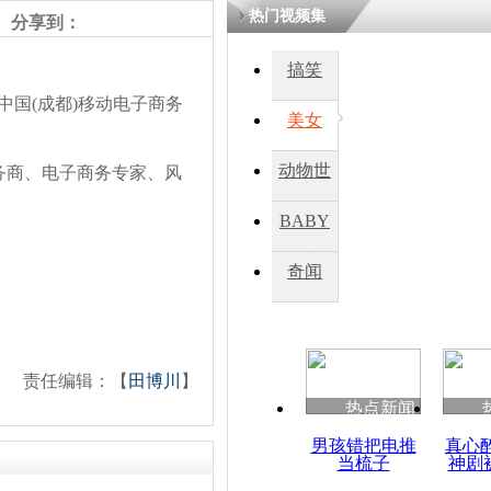
热门视频集
分享到：
搞笑
中国(成都)移动电子商务
美女
动物世
商、电子商务专家、风
界
BABY
秀
奇闻
责任编辑：【
田博川
】
热点新闻
男孩错把电推
真心
当梳子
神剧