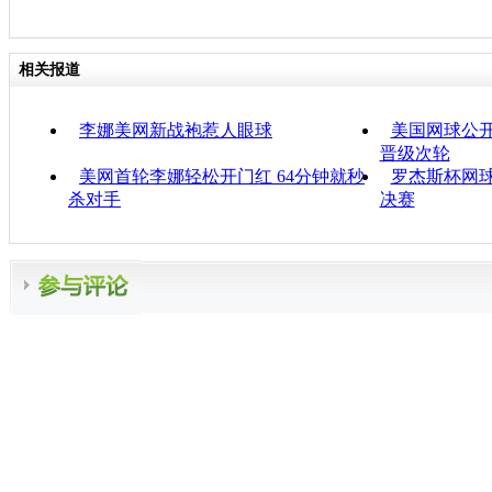
相关报道
李娜美网新战袍惹人眼球
美国网球公开
晋级次轮
美网首轮李娜轻松开门红 64分钟就秒
罗杰斯杯网球
杀对手
决赛