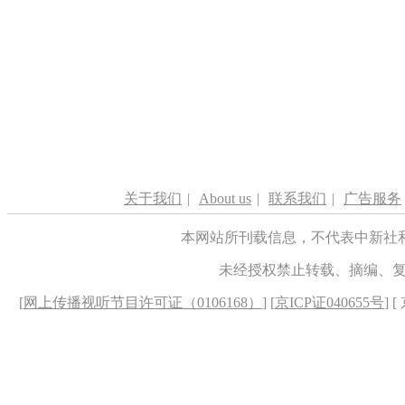
关于我们
|
About us
|
联系我们
|
广告服务
本网站所刊载信息，不代表中新社
未经授权禁止转载、摘编、
[
网上传播视听节目许可证（0106168）
] [
京ICP证040655号
] 