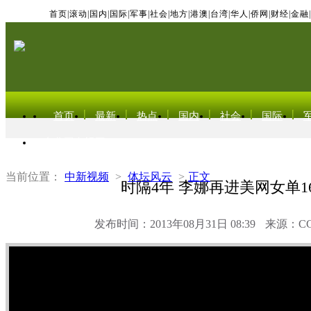
首页
|
滚动
|
国内
|
国际
|
军事
|
社会
|
地方
|
港澳
|
台湾
|
华人
|
侨网
|
财经
|
金融
|
首页
最新
热点
国内
社会
国际
东北亚电视网
当前位置：
中新视频
>
体坛风云
>
正文
时隔4年 李娜再进美网女单1
发布时间：2013年08月31日 08:39
来源：C