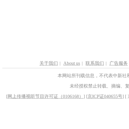
关于我们
|
About us
|
联系我们
|
广告服务
本网站所刊载信息，不代表中新社
未经授权禁止转载、摘编、
[
网上传播视听节目许可证（0106168）
] [
京ICP证040655号
] 