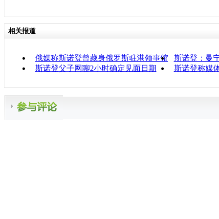
相关报道
俄媒称斯诺登曾藏身俄罗斯驻港领事馆
斯诺登：曼宁
斯诺登父子网聊2小时确定见面日期
斯诺登称媒