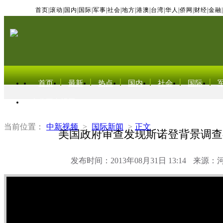
首页
|
滚动
|
国内
|
国际
|
军事
|
社会
|
地方
|
港澳
|
台湾
|
华人
|
侨网
|
财经
|
金融
|
首页
最新
热点
国内
社会
国际
东北亚电视网
当前位置：
中新视频
>
国际新闻
>
正文
美国政府审查发现斯诺登背景调查
发布时间：2013年08月31日 13:14
来源：