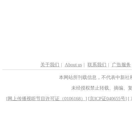
关于我们
|
About us
|
联系我们
|
广告服务
本网站所刊载信息，不代表中新社
未经授权禁止转载、摘编、
[
网上传播视听节目许可证（0106168）
] [
京ICP证040655号
] 