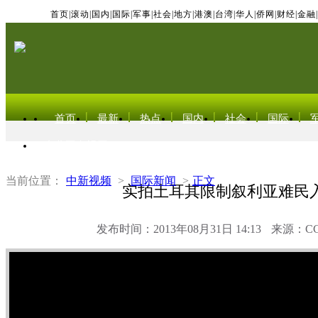
首页
|
滚动
|
国内
|
国际
|
军事
|
社会
|
地方
|
港澳
|
台湾
|
华人
|
侨网
|
财经
|
金融
|
首页
最新
热点
国内
社会
国际
东北亚电视网
当前位置：
中新视频
>
国际新闻
>
正文
实拍土耳其限制叙利亚难民
发布时间：2013年08月31日 14:13
来源：C