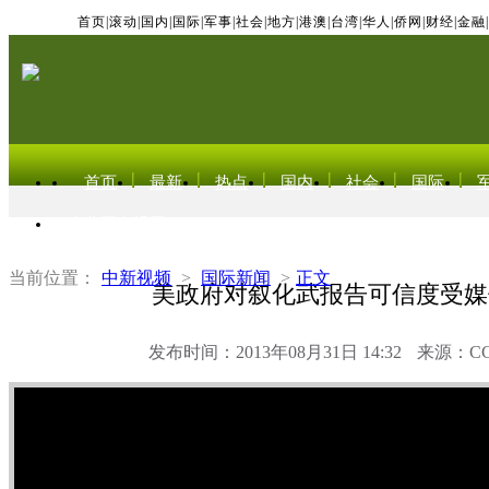
首页
|
滚动
|
国内
|
国际
|
军事
|
社会
|
地方
|
港澳
|
台湾
|
华人
|
侨网
|
财经
|
金融
|
首页
最新
热点
国内
社会
国际
东北亚电视网
当前位置：
中新视频
>
国际新闻
>
正文
美政府对叙化武报告可信度受媒
发布时间：2013年08月31日 14:32
来源：C