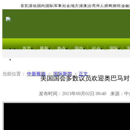
首页
|
滚动
|
国内
|
国际
|
军事
|
社会
|
地方
|
港澳
|
台湾
|
华人
|
侨网
|
财经
|
金融
|
首页
最新
热点
国内
社会
国际
东北亚电视网
当前位置：
中新视频
>
国际新闻
>
正文
美国国会多数议员欢迎奥巴马对
发布时间：2013年09月02日 09:40
来源：中