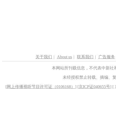
关于我们
|
About us
|
联系我们
|
广告服务
本网站所刊载信息，不代表中新社
未经授权禁止转载、摘编、
[
网上传播视听节目许可证（0106168）
] [
京ICP证040655号
] 