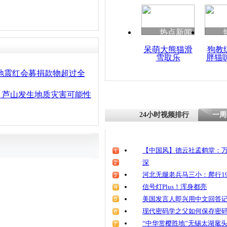
清明祭英烈
魂
热点新闻
呆萌大熊猫滑
狗教
雪取乐
胖猫
四川芦山：
房 在新校
地震红会募捐款物超过全
：芦山发生地质灾害可能性
24小时视频排行
一周
【中国风】德云社孟鹤堂：万
深
河北无腿老兵马三小：爬行19
信号灯Plus！浑身都亮
美国发言人即兴用中文回答
现代密码学之父如何保存密
“中华赏樱胜地”无锡太湖鼋