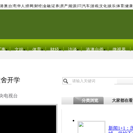
港澳
|
台湾
|
华人
|
侨网
|
财经
|
金融
|
证券
|
房产
|
能源
|
IT
|
汽车
|
游戏
|
文化
|
娱乐
|
体育
|
健康
军事
文娱
体育
财经
访谈
港澳台侨
微视界
校舍开学
央电视台
分类浏览
大家都在看
新闻1+1