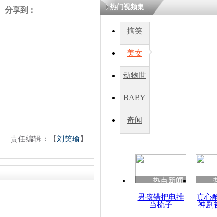
热门视频集
分享到：
四川一精神
搞笑
病发持大锤
美女
探访传承四
动物世
俗：近万民
英省亲送行
界
BABY
秀
奇闻
小伙骑车逆
崩溃 网上
责任编辑：【
刘笑瑜
】
因
热点新闻
四川兴文苗
度苗族花山
男孩错把电推
真心
当梳子
神剧