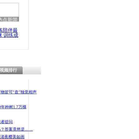
 哀思悼忠
热点新闻
练陪伴最
咪 训练成
告别临时板
功瘦身
舍开学
视频排行
物皆可“盘”独觉相声
年种树1.7万棵
记者提问
码？答案竟然是……
头渚夜樱美如画