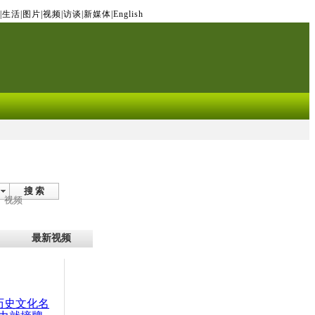
|
生活
|
图片
|
视频
|
访谈
|
新媒体
|
English
搜 索
视频
最新视频
：历史文化名