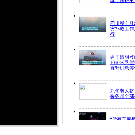
城，保护不
四川冕宁县
灾扑救工作
行
男子清明登
1050米悬
直升机悬停
九旬老人挤
乘务员全部
“所有车辆
开！”儿童
警急速救助