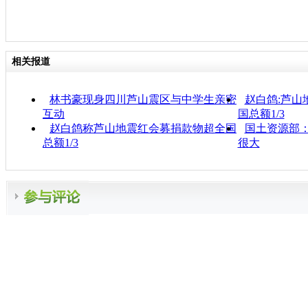
相关报道
林书豪现身四川芦山震区与中学生亲密
赵白鸽:芦山
互动
国总额1/3
赵白鸽称芦山地震红会募捐款物超全国
国土资源部
总额1/3
很大