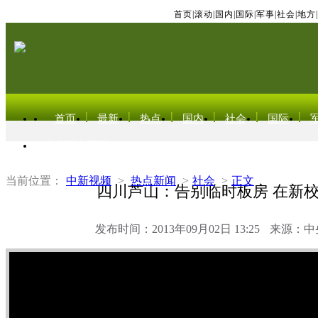
首页
|
滚动
|
国内
|
国际
|
军事
|
社会
|
地方
|
首页
最新
热点
国内
社会
国际
东北亚电视网
当前位置：
中新视频
>
热点新闻
>
社会
>
正文
四川芦山：告别临时板房 在新
发布时间：2013年09月02日 13:25
来源：中