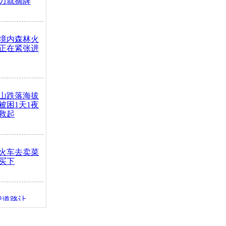
力就摘牌
境内森林火
正在紧张进
山跌落海拔
崖被困1天1夜
救起
火车去卖菜
买下
把道路让
突发疾病交