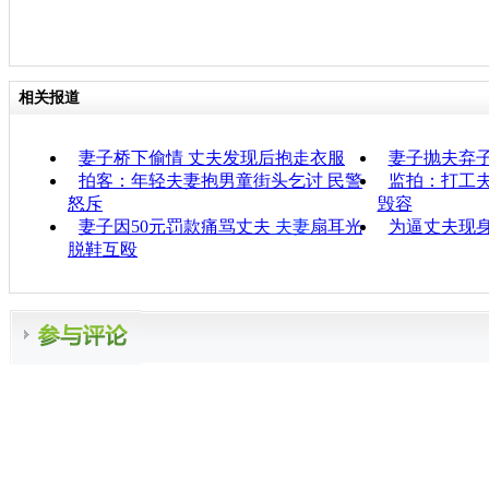
相关报道
妻子桥下偷情 丈夫发现后抱走衣服
妻子抛夫弃子
拍客：年轻夫妻抱男童街头乞讨 民警
监拍：打工
怒斥
毁容
妻子因50元罚款痛骂丈夫
夫妻
扇耳光
为逼丈夫现身
脱鞋互殴