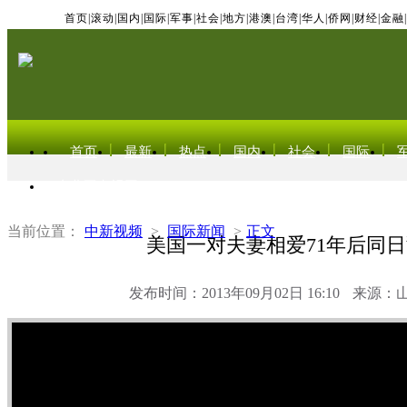
首页
|
滚动
|
国内
|
国际
|
军事
|
社会
|
地方
|
港澳
|
台湾
|
华人
|
侨网
|
财经
|
金融
|
首页
最新
热点
国内
社会
国际
东北亚电视网
当前位置：
中新视频
>
国际新闻
>
正文
美国一对夫妻相爱71年后同
发布时间：2013年09月02日 16:10
来源：