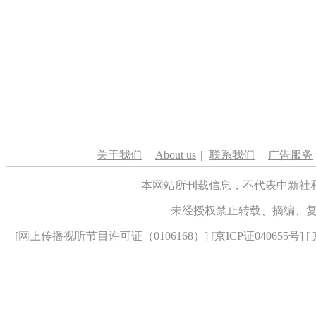
关于我们
|
About us
|
联系我们
|
广告服务
本网站所刊载信息，不代表中新社
未经授权禁止转载、摘编、
[
网上传播视听节目许可证（0106168）
] [
京ICP证040655号
] 