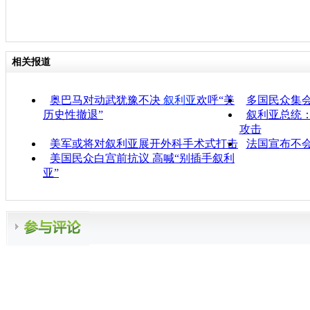
相关报道
奥巴马对动武犹豫不决
叙利亚
欢呼“美
多国民众集
历史性撤退”
叙利亚总统
攻击
美军或将对叙利亚展开外科手术式打击
法国宣布不
美国民众白宫前抗议 高喊“别插手叙利
亚”