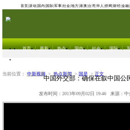
首页
|
滚动
|
国内
|
国际
|
军事
|
社会
|
地方
|
港澳
|
台湾
|
华人
|
侨网
|
财经
|
金融
|
首页
最新
热点
国内
社会
国际
东北亚电视网
当前位置：
中新视频
>
热点新闻
>
国是
>
正文
中国外交部：确保在叙中国公
发布时间：2013年09月02日 19:46
来源：中