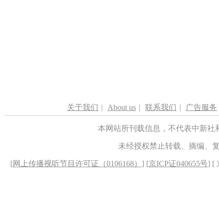
关于我们
|
About us
|
联系我们
|
广告服务
本网站所刊载信息，不代表中新社
未经授权禁止转载、摘编、
[
网上传播视听节目许可证（0106168）
] [
京ICP证040655号
] 