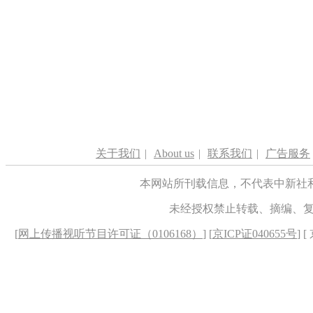
关于我们
|
About us
|
联系我们
|
广告服务
本网站所刊载信息，不代表中新社
未经授权禁止转载、摘编、
[
网上传播视听节目许可证（0106168）
] [
京ICP证040655号
] 