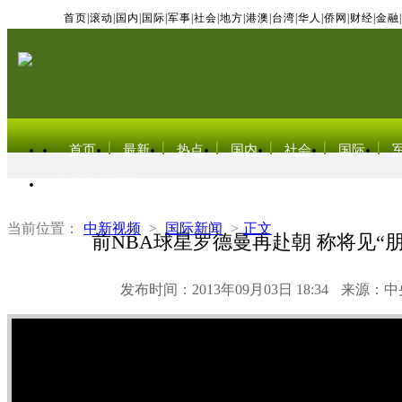
首页
|
滚动
|
国内
|
国际
|
军事
|
社会
|
地方
|
港澳
|
台湾
|
华人
|
侨网
|
财经
|
金融
|
首页
最新
热点
国内
社会
国际
东北亚电视网
当前位置：
中新视频
>
国际新闻
>
正文
前NBA球星罗德曼再赴朝 称将见“
发布时间：2013年09月03日 18:34
来源：中