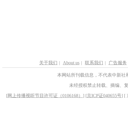
关于我们
|
About us
|
联系我们
|
广告服务
本网站所刊载信息，不代表中新社
未经授权禁止转载、摘编、
[
网上传播视听节目许可证（0106168）
] [
京ICP证040655号
] 