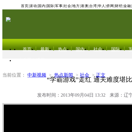
首页
|
滚动
|
国内
|
国际
|
军事
|
社会
|
地方
|
港澳
|
台湾
|
华人
|
侨网
|
财经
|
金融
|
首页
最新
热点
国内
社会
国际
东北亚电视网
当前位置：
中新视频
>
热点新闻
>
社会
>
正文
“学霸游戏”走红 通关难度堪
发布时间：2013年09月04日 13:32
来源：辽