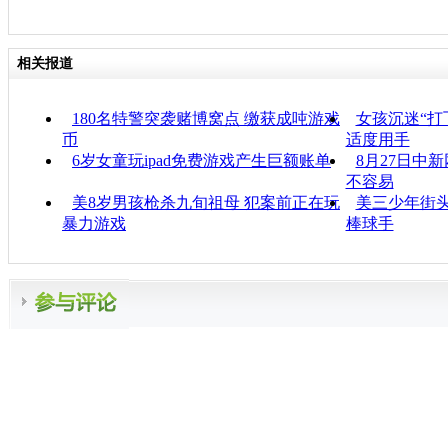
相关报道
180名特警突袭赌博窝点 缴获成吨游戏
女孩沉迷“打
币
适度用手
6岁女童玩ipad免费游戏产生巨额账单
8月27日中
不容易
美8岁男孩枪杀九旬祖母 犯案前正在玩
美三少年街头
暴力游戏
棒球手