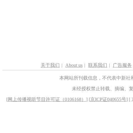
关于我们
|
About us
|
联系我们
|
广告服务
本网站所刊载信息，不代表中新社
未经授权禁止转载、摘编、
[
网上传播视听节目许可证（0106168）
] [
京ICP证040655号
] 