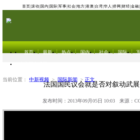
首页
|
滚动
|
国内
|
国际
|
军事
|
社会
|
地方
|
港澳
|
台湾
|
华人
|
侨网
|
财经
|
金融
|
首页
最新
热点
国内
社会
国际
东北亚电视网
当前位置：
中新视频
>
国际新闻
>
正文
法国国民议会就是否对叙动武展
发布时间：2013年09月05日 10:03
来源：C