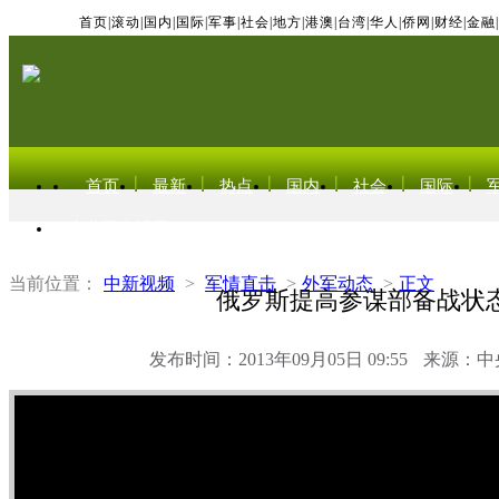
首页
|
滚动
|
国内
|
国际
|
军事
|
社会
|
地方
|
港澳
|
台湾
|
华人
|
侨网
|
财经
|
金融
|
首页
最新
热点
国内
社会
国际
东北亚电视网
当前位置：
中新视频
>
军情直击
>
外军动态
>
正文
俄罗斯提高参谋部备战状
发布时间：2013年09月05日 09:55
来源：中