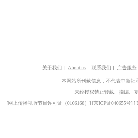
关于我们
|
About us
|
联系我们
|
广告服务
本网站所刊载信息，不代表中新社
未经授权禁止转载、摘编、
[
网上传播视听节目许可证（0106168）
] [
京ICP证040655号
] 