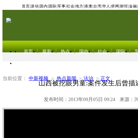
首页
|
滚动
|
国内
|
国际
|
军事
|
社会
|
地方
|
港澳
|
台湾
|
华人
|
侨网
|
财经
|
金融
|
首页
最新
热点
国内
社会
国际
东北亚电视网
当前位置：
中新视频
>
热点新闻
>
法治
>
正文
山西被挖眼男童:案件发生后曾描
发布时间：2013年09月05日 09:24
来源：