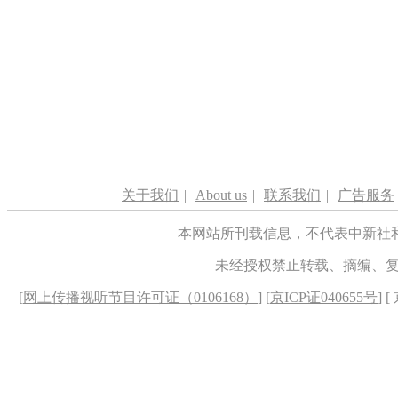
关于我们
|
About us
|
联系我们
|
广告服务
本网站所刊载信息，不代表中新社
未经授权禁止转载、摘编、
[
网上传播视听节目许可证（0106168）
] [
京ICP证040655号
] 