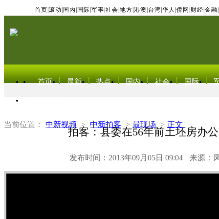
首页
|
滚动
|
国内
|
国际
|
军事
|
社会
|
地方
|
港澳
|
台湾
|
华人
|
侨网
|
财经
|
金融
|
首页
最新
热点
国内
社会
国际
东北亚电视网
当前位置：
中新视频
>
中新拍客
>
最现场
>
正文
拍客：县委在56年前土坯房办
发布时间：2013年09月05日 09:04
来源：