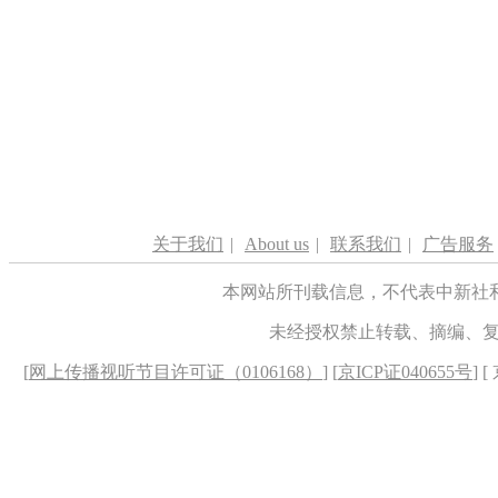
关于我们
|
About us
|
联系我们
|
广告服务
本网站所刊载信息，不代表中新社
未经授权禁止转载、摘编、
[
网上传播视听节目许可证（0106168）
] [
京ICP证040655号
] 