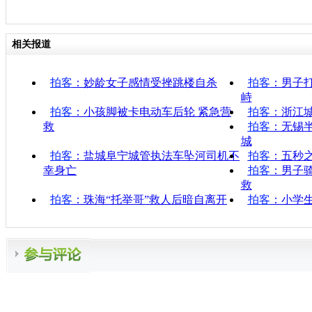
相关报道
拍客
：妙龄女子感情受挫跳楼自杀
拍客
：男子
峙
拍客
：小孩脚被卡电动车后轮 紧急营
拍客
：浙江
救
拍客
：无锡
城
拍客
：盐城阜宁城管执法车坠河司机不
拍客
：五秒
幸身亡
拍客
：男子
救
拍客
：珠海“托举哥”救人后暗自离开
拍客
：小学