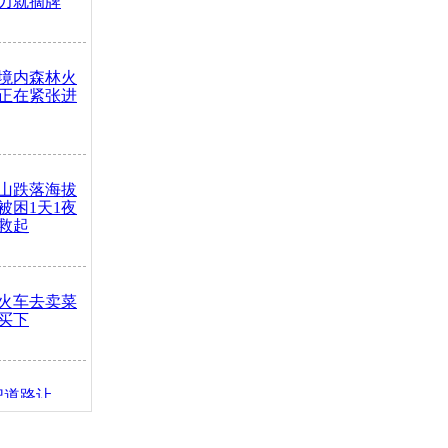
力就摘牌
境内森林火
正在紧张进
山跌落海拔
崖被困1天1夜
救起
火车去卖菜
买下
把道路让
突发疾病交