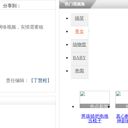
热门视频集
分享到：
四川一精神
搞笑
病发持大锤
网络视频，实情需要核
美女
探访传承四
动物世
俗：近万民
英省亲送行
界
BABY
秀
奇闻
小伙骑车逆
责任编辑：【
丁慧程
】
崩溃 网上
因
热点新闻
四川兴文苗
度苗族花山
男孩错把电推
真心
当梳子
神剧