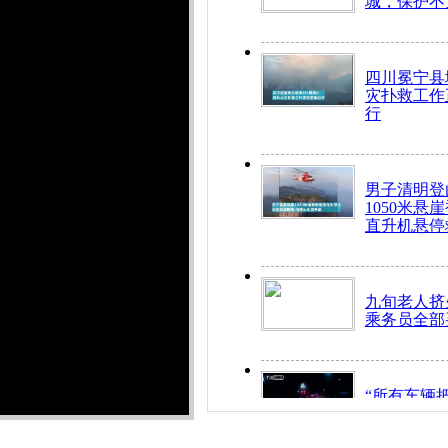
城，保护不
四川冕宁县
灾扑救工作
行
男子清明登
1050米悬
直升机悬停
九旬老人挤
乘务员全部
“所有车辆
开！”儿童
警急速救助