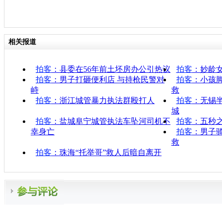
相关报道
拍客
：县委在56年前土坯房办公引热议
拍客
：妙龄
拍客
：男子打砸便利店 与持枪民警对
拍客
：小孩
峙
救
拍客
：浙江城管暴力执法群殴打人
拍客
：无锡
城
拍客
：盐城阜宁城管执法车坠河司机不
拍客
：五秒
幸身亡
拍客
：男子
救
拍客
：珠海“托举哥”救人后暗自离开