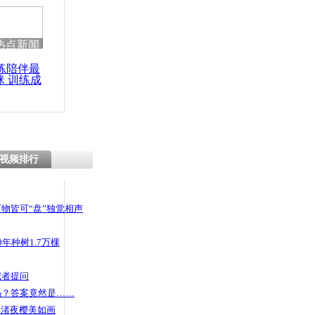
 哀思悼忠
热点新闻
练陪伴最
咪 训练成
”粗暴给新生
功瘦身
视频排行
物皆可“盘”独觉相声
年种树1.7万棵
记者提问
码？答案竟然是……
头渚夜樱美如画