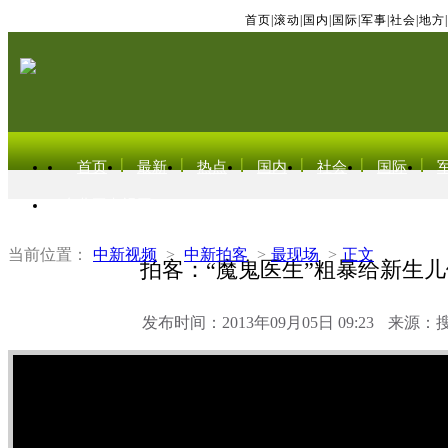
首页
|
滚动
|
国内
|
国际
|
军事
|
社会
|
地方
|
首页
最新
热点
国内
社会
国际
东北亚电视网
当前位置：
中新视频
>
中新拍客
>
最现场
>
正文
拍客：“魔鬼医生”粗暴给新生
发布时间：2013年09月05日 09:23
来源：