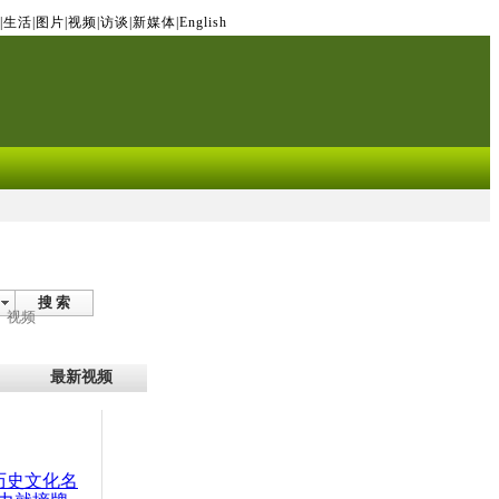
|
生活
|
图片
|
视频
|
访谈
|
新媒体
|
English
搜 索
视频
最新视频
：历史文化名