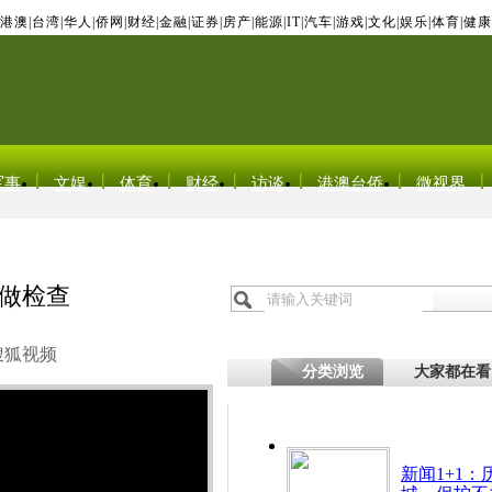
港澳
|
台湾
|
华人
|
侨网
|
财经
|
金融
|
证券
|
房产
|
能源
|
IT
|
汽车
|
游戏
|
文化
|
娱乐
|
体育
|
健康
军事
文娱
体育
财经
访谈
港澳台侨
微视界
儿做检查
搜狐视频
分类浏览
大家都在看
新闻1+1