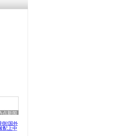
残疾男子因
砸银行
千年传统习
众为娥皇女
行被查情绪
回答崩溃原
热点新闻
乡上万人欢
节
醉倒!国外
被配上中
国民乐