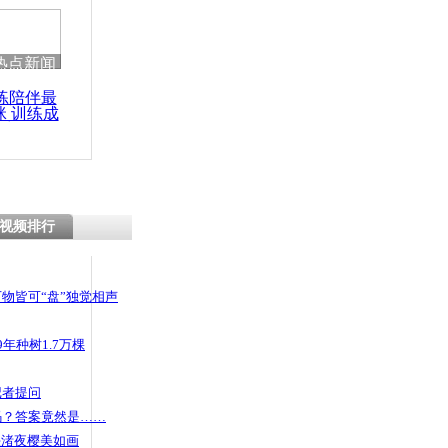
 哀思悼忠
热点新闻
练陪伴最
咪 训练成
取款机里取
功瘦身
皇阎罗是行
视频排行
物皆可“盘”独觉相声
年种树1.7万棵
记者提问
码？答案竟然是……
头渚夜樱美如画