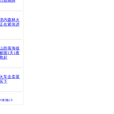
力就摘牌
境内森林火
正在紧张进
山跌落海拔
崖被困1天1夜
救起
火车去卖菜
买下
把道路让
突发疾病交