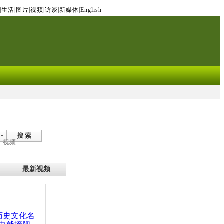
|
生活
|
图片
|
视频
|
访谈
|
新媒体
|
English
搜 索
视频
最新视频
：历史文化名