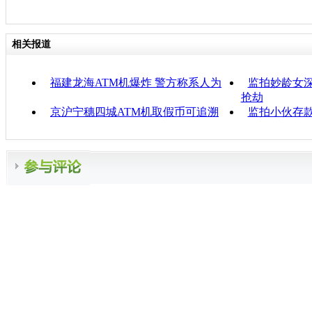
相关报道
福建龙海ATM机爆炸 警方称系人为
监拍妙龄女深
抢劫
京沪宁穗四城ATM机取假币可追溯
监拍小伙存款