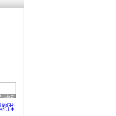
残疾男子因
砸银行
千年传统习
众为娥皇女
行被查情绪
回答崩溃原
热点新闻
乡上万人欢
节
醉倒!国外
被配上中
国民乐