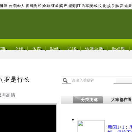
港澳
|
台湾
|
华人
|
侨网
|
财经
|
金融
|
证券
|
房产
|
能源
|
IT
|
汽车
|
游戏
|
文化
|
娱乐
|
体育
|
健康
军事
文娱
体育
财经
访谈
港澳台侨
微视界
阎罗是行长
深圳高清
分类浏览
大家都在看
新闻1+1