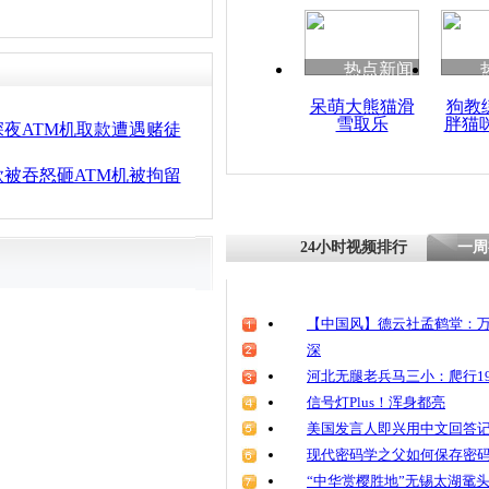
清明祭英烈
魂
热点新闻
呆萌大熊猫滑
狗教
雪取乐
胖猫
西安市民从
夜ATM机取款遭遇赌徒
出冥币 玉
长
被吞怒砸ATM机被拘留
24小时视频排行
一周
【中国风】德云社孟鹤堂：万
深
河北无腿老兵马三小：爬行19
信号灯Plus！浑身都亮
美国发言人即兴用中文回答
现代密码学之父如何保存密
“中华赏樱胜地”无锡太湖鼋