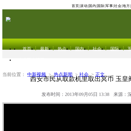
首页
|
滚动
|
国内
|
国际
|
军事
|
社会
|
地方
|
首页
最新
热点
国内
社会
国际
东北亚电视网
当前位置：
中新视频
>
热点新闻
>
社会
>
正文
西安市民从取款机里取出冥币 玉皇
发布时间：2013年09月05日 13:38
来源：