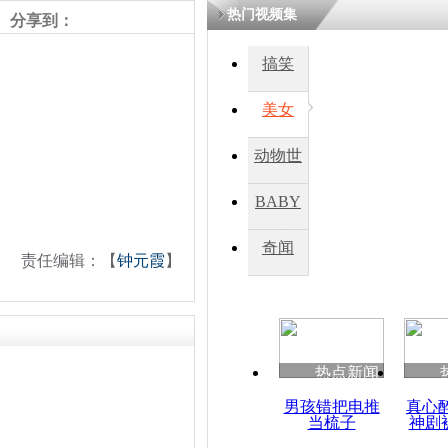
热门视频集
分享到：
四川一精神
搞笑
病发持大锤
美女
探访传承四
动物世
俗：近万民
英省亲送行
界
BABY
秀
奇闻
责任编辑：【
钟元霞
】
小伙骑车逆
崩溃 网上
因
热点新闻
四川兴文苗
度苗族花山
男孩错把电推
真心
当梳子
神剧