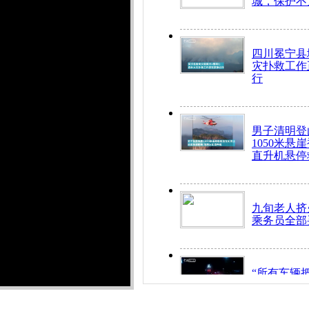
城，保护不
四川冕宁县
灾扑救工作
行
男子清明登
1050米悬
直升机悬停
九旬老人挤
乘务员全部
“所有车辆
开！”儿童
警急速救助