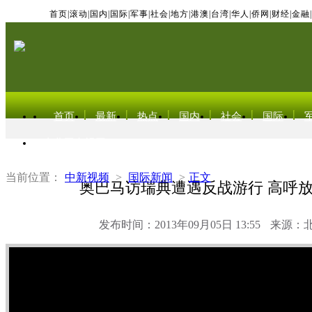
首页
|
滚动
|
国内
|
国际
|
军事
|
社会
|
地方
|
港澳
|
台湾
|
华人
|
侨网
|
财经
|
金融
|
首页
最新
热点
国内
社会
国际
东北亚电视网
当前位置：
中新视频
>
国际新闻
>
正文
奥巴马访瑞典遭遇反战游行 高呼
发布时间：2013年09月05日 13:55
来源：