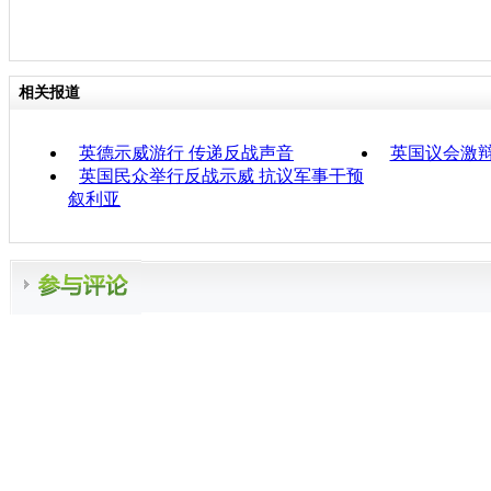
相关报道
英德示威游行 传递反战声音
英国议会激辩
英国民众举行反战示威 抗议军事干预
叙利亚