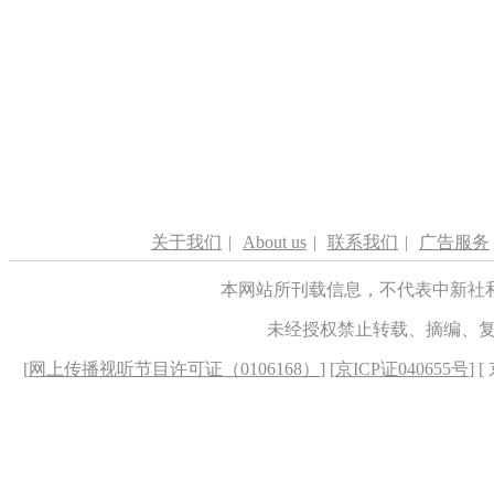
关于我们
|
About us
|
联系我们
|
广告服务
本网站所刊载信息，不代表中新社
未经授权禁止转载、摘编、
[
网上传播视听节目许可证（0106168）
] [
京ICP证040655号
] 