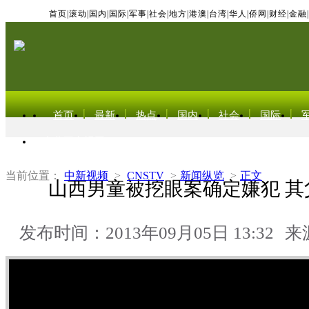
首页
|
滚动
|
国内
|
国际
|
军事
|
社会
|
地方
|
港澳
|
台湾
|
华人
|
侨网
|
财经
|
金融
|
首页
最新
热点
国内
社会
国际
东北亚电视网
当前位置：
中新视频
>
CNSTV
>
新闻纵览
>
正文
山西男童被挖眼案确定嫌犯 其
发布时间：2013年09月05日 13:32
来